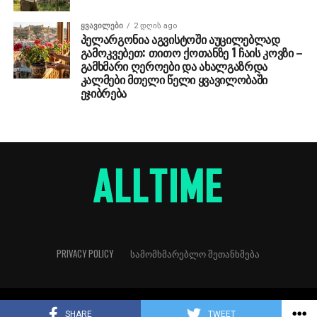
ᲧᲕᲐᲕᲘᲚᲔᲑᲘ
2 დღის ago
პელარგონია აგვისტოში აუცილებლად
გამოკვებეთ: თითო ქოთანზე 1 ჩაის კოვზი –
გამხმარი ღეროები და ახალგაზრდა
კალმები მთელი წელი ყვავილობაში
ეჯიბრება
PRIVACY POLICY
ᲡᲐᲛᲝᲛᲮᲛᲐᲠᲔᲑᲚᲝ ᲨᲔᲗᲐᲜᲮᲛᲔᲑᲐ
Copyright © 2018
SHARE
TWEET