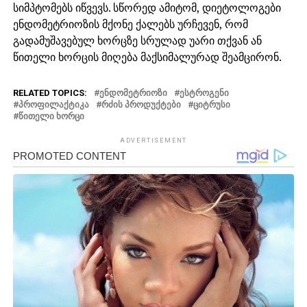
სიმპტომებს იწვევს. სწორედ ამიტომ, დიეტოლოგები
ენდომეტრიოზის მქონე ქალებს ურჩევენ, რომ
გადამუშავებულ ხორცზე სრულად უარი თქვან ან
წითელი ხორცის მიღება მაქსიმალურად შეამცირონ.
RELATED TOPICS:
ᲔᲜᲓᲝᲛᲔᲢᲠᲘᲝᲖᲘ
ᲔᲡᲢᲠᲝᲒᲔᲜᲘ
ᲞᲠᲝᲤᲘᲚᲐᲥᲢᲘᲙᲐ
ᲠᲫᲘᲡ ᲞᲠᲝᲓᲣᲥᲢᲔᲑᲘ
ᲪᲘᲢᲠᲣᲡᲘ
ᲬᲘᲗᲔᲚᲘ ᲮᲝᲠᲪᲘ
ADVERTISEMENT