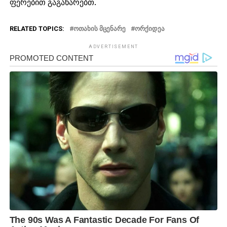
ფერებით გაგახარებთ.
RELATED TOPICS:
ᲝᲗᲐᲮᲘᲡ ᲛᲪᲔᲜᲐᲠᲔ
ᲝᲠᲥᲘᲓᲔᲐ
ADVERTISEMENT