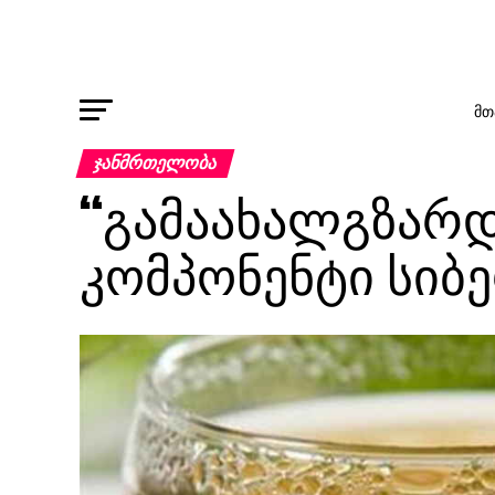
ᲛᲗ
ᲯᲐᲜᲛᲠᲗᲔᲚᲝᲑᲐ
“გამაახალგზარდა
კომპონენტი სიბე