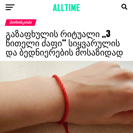
ᲰᲝᲠᲝᲡᲙᲝᲞᲘ
გაზაფხულის რიტუალი „3
წითელი ძაფი“ სიყვარულის
და ბედნიერების მოსაზიდად