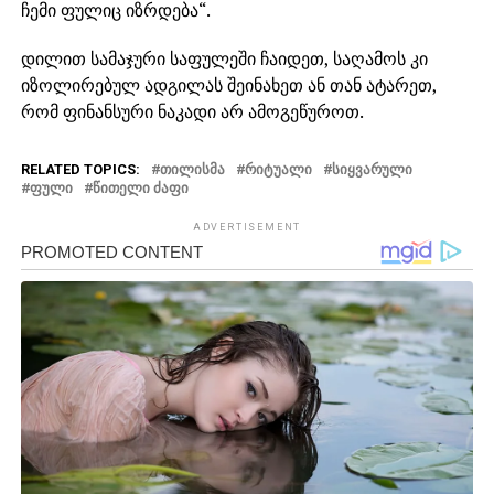
ჩემი ფულიც იზრდება“.
დილით სამაჯური საფულეში ჩაიდეთ, საღამოს კი
იზოლირებულ ადგილას შეინახეთ ან თან ატარეთ,
რომ ფინანსური ნაკადი არ ამოგეწუროთ.
RELATED TOPICS:
ᲗᲘᲚᲘᲡᲛᲐ
ᲠᲘᲢᲣᲐᲚᲘ
ᲡᲘᲧᲕᲐᲠᲣᲚᲘ
ᲤᲣᲚᲘ
ᲬᲘᲗᲔᲚᲘ ᲫᲐᲤᲘ
ADVERTISEMENT