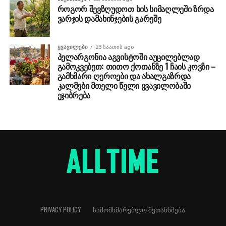
როგორ შევზღუდოთ ხის სიმაღლეში ზრდა
ვარჯის დამახინჯების გარეშე
ᲧᲕᲐᲕᲘᲚᲔᲑᲘ
23 საათის ago
პელარგონია აგვისტოში აუცილებლად
გამოკვებეთ: თითო ქოთანზე 1 ჩაის კოვზი –
გამხმარი ღეროები და ახალგაზრდა
კალმები მთელი წელი ყვავილობაში
ეჯიბრება
PRIVACY POLICY
ᲡᲐᲛᲝᲛᲮᲛᲐᲠᲔᲑᲚᲝ ᲨᲔᲗᲐᲜᲮᲛᲔᲑᲐ