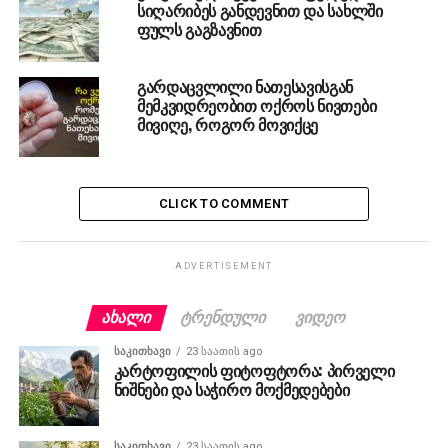
სიღარიბეს განდევნით და სახლში
ფულს გაგზავნით
გარდაცვლილი ნათესავისგან
მემკვიდრეობით ოქროს ნივთები
მივიღე, როგორ მოვიქცე
CLICK TO COMMENT
ADVERTISEMENT
ᲐᲮᲐᲚᲘ
ᲢᲠᲔᲜᲓᲣᲚᲘ
ᲕᲘᲓᲔᲝ
ᲡᲐᲙᲘᲗᲮᲐᲕᲘ
23 საათის ago
კარტოფილის ფიტოფტორა: პირველი
ნიშნები და საჭირო მოქმედებები
ᲡᲐᲙᲘᲗᲮᲐᲕᲘ
23 საათის ago