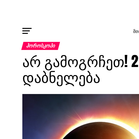
ᲛᲗ
ᲰᲝᲠᲝᲡᲙᲝᲞᲘ
არ გამოგრჩეთ! 2
დაბნელება