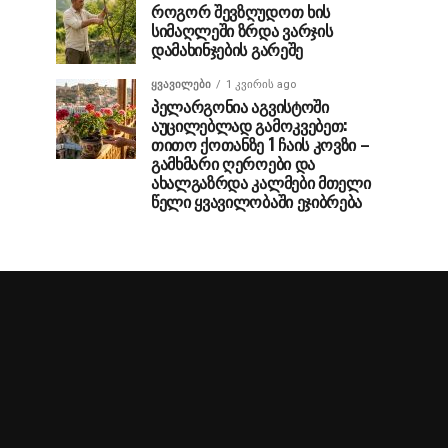
როგორ შევზღუდოთ ხის
სიმაღლეში ზრდა ვარჯის
დამახინჯების გარეშე
ᲧᲕᲐᲕᲘᲚᲔᲑᲘ
1 კვირის ago
პელარგონია აგვისტოში
აუცილებლად გამოკვებეთ:
თითო ქოთანზე 1 ჩაის კოვზი –
გამხმარი ღეროები და
ახალგაზრდა კალმები მთელი
წელი ყვავილობაში ეჯიბრება