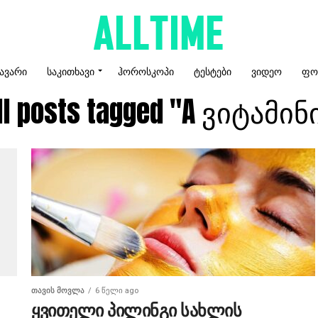
ᲐᲕᲐᲠᲘ
ᲡᲐᲙᲘᲗᲮᲐᲕᲘ
ᲰᲝᲠᲝᲡᲙᲝᲞᲘ
ᲢᲔᲡᲢᲔᲑᲘ
ᲕᲘᲓᲔᲝ
ᲤᲝ
ll posts tagged "A ვიტამინ
ᲗᲐᲕᲘᲡ ᲛᲝᲕᲚᲐ
6 წელი ago
ყვითელი პილინგი სახლის