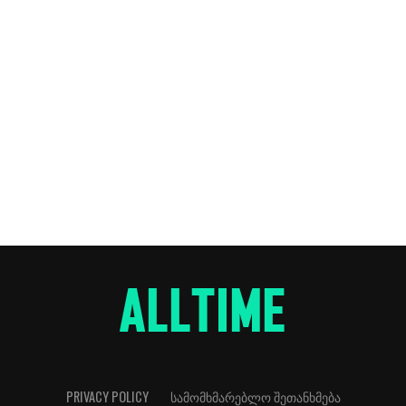
ბის
PRIVACY POLICY
ᲡᲐᲛᲝᲛᲮᲛᲐᲠᲔᲑᲚᲝ ᲨᲔᲗᲐᲜᲮᲛᲔᲑᲐ