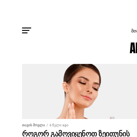
ᲛᲗ
A
ᲗᲐᲕᲘᲡ ᲛᲝᲕᲚᲐ
6 წელი ago
როგორ გამოვიყენოთ ზეითუნის