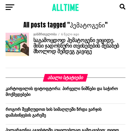
All posts tagged "ჰემატოგენი"
ᲯᲐᲜᲛᲠᲗᲔᲚᲝᲑᲐ
6 წელი ago
საგამოცდოდ ჰემატოგენი ვიყიდე.
მისი ჯადოსნური თვისებების შესახებ
მხოლოდ შემდეგ გავიგე
ᲐᲮᲐᲚᲘ ᲡᲢᲐᲢᲘᲔᲑᲘ
კარტოფილის ფიტოფტორა: პირველი ნიშნები და საჭირო
მოქმედებები
როგორ შევზღუდოთ ხის სიმაღლეში ზრდა ვარჯის
დამახინჯების გარეშე
პელარგონია აგვისტოში აუცილებლად გამოკვებეთ: თითო