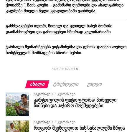
ქოთანზე 1 ჩაის კოვზი – გამხმარი ღეროები და ახალგაზრდა
კალმები მთელი წელი ყვავილობაში ეჯიბრება
განსხვავებები თეთრ, წითელ და ყვითელ ხახვს შორის:
დაიმახსოვრეთ და გამოიყენეთ სწორად კულინარიაში
ჭარხალი შეინარჩუნებს ვიტამინებსა და გემოს: დაიმახსოვრეთ
ბოსტნეულის მომზადების სწორი ხერხი
ADVERTISEMENT
ᲐᲮᲐᲚᲘ
ᲢᲠᲔᲜᲓᲣᲚᲘ
ᲕᲘᲓᲔᲝ
ᲡᲐᲙᲘᲗᲮᲐᲕᲘ
1 კვირის ago
კარტოფილის ფიტოფტორა: პირველი
ნიშნები და საჭირო მოქმედებები
ᲡᲐᲙᲘᲗᲮᲐᲕᲘ
1 კვირის ago
როგორ შევზღუდოთ ხის სიმაღლეში ზრდა