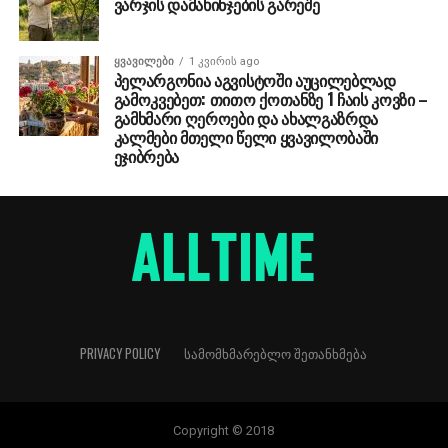
ვარჯის დამახინჯების გარეშე
ᲧᲕᲐᲕᲘᲚᲔᲑᲘ
1 კვირის ago
პელარგონია აგვისტოში აუცილებლად
გამოკვებეთ: თითო ქოთანზე 1 ჩაის კოვზი –
გამხმარი ღეროები და ახალგაზრდა
კალმები მთელი წელი ყვავილობაში
ეჯიბრება
PRIVACY POLICY
ᲡᲐᲛᲝᲛᲮᲛᲐᲠᲔᲑᲚᲝ ᲨᲔᲗᲐᲜᲮᲛᲔᲑᲐ
Copyright © 2018