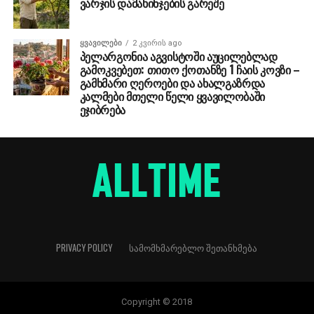
ვარჯის დამახინჯების გარეშე
ᲧᲕᲐᲕᲘᲚᲔᲑᲘ
2 კვირის ago
პელარგონია აგვისტოში აუცილებლად
გამოკვებეთ: თითო ქოთანზე 1 ჩაის კოვზი –
გამხმარი ღეროები და ახალგაზრდა
კალმები მთელი წელი ყვავილობაში
ეჯიბრება
PRIVACY POLICY
ᲡᲐᲛᲝᲛᲮᲛᲐᲠᲔᲑᲚᲝ ᲨᲔᲗᲐᲜᲮᲛᲔᲑᲐ
Copyright © 2018