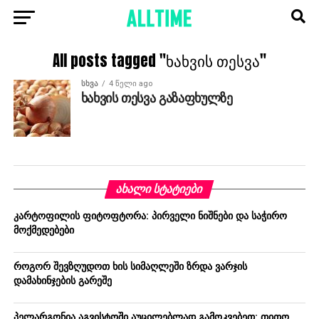
All posts tagged "ხახვის თესვა"
ᲡᲮᲕᲐ
4 წელი ago
ხახვის თესვა გაზაფხულზე
ᲐᲮᲐᲚᲘ ᲡᲢᲐᲢᲘᲔᲑᲘ
კარტოფილის ფიტოფტორა: პირველი ნიშნები და საჭირო
მოქმედებები
როგორ შევზღუდოთ ხის სიმაღლეში ზრდა ვარჯის
დამახინჯების გარეშე
პელარგონია აგვისტოში აუცილებლად გამოკვებეთ: თითო