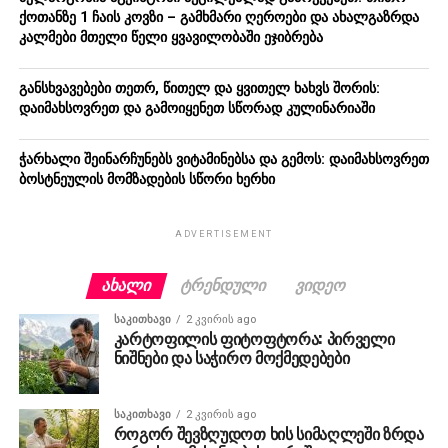
ქოთანზე 1 ჩაის კოვზი – გამხმარი ღეროები და ახალგაზრდა
კალმები მთელი წელი ყვავილობაში ეჯიბრება
განსხვავებები თეთრ, წითელ და ყვითელ ხახვს შორის:
დაიმახსოვრეთ და გამოიყენეთ სწორად კულინარიაში
ჭარხალი შეინარჩუნებს ვიტამინებსა და გემოს: დაიმახსოვრეთ
ბოსტნეულის მომზადების სწორი ხერხი
ADVERTISEMENT
ᲐᲮᲐᲚᲘ
ᲢᲠᲔᲜᲓᲣᲚᲘ
ᲕᲘᲓᲔᲝ
ᲡᲐᲙᲘᲗᲮᲐᲕᲘ
2 კვირის ago
კარტოფილის ფიტოფტორა: პირველი
ნიშნები და საჭირო მოქმედებები
ᲡᲐᲙᲘᲗᲮᲐᲕᲘ
2 კვირის ago
როგორ შევზღუდოთ ხის სიმაღლეში ზრდა