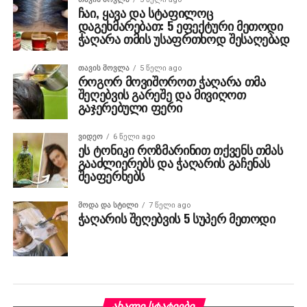
ჩაი, ყავა და სტაფილოც
დაგეხმარებათ: 5 ეფექტური მეთოდი
ჭაღარა თმის უსაფრთხოდ შესაღებად
ᲗᲐᲕᲘᲡ ᲛᲝᲕᲚᲐ
5 წელი ago
როგორ მოვიშოროთ ჭაღარა თმა
შეღებვის გარეშე და მივიღოთ
გაჯერებული ფერი
ᲕᲘᲓᲔᲝ
6 წელი ago
ეს ტონიკი როზმარინით თქვენს თმას
გააძლიერებს და ჭაღარის გაჩენას
შეაფერხებს
ᲛᲝᲓᲐ ᲓᲐ ᲡᲢᲘᲚᲘ
7 წელი ago
ჭაღარის შეღებვის 5 სუპერ მეთოდი
ᲐᲮᲐᲚᲘ ᲡᲢᲐᲢᲘᲔᲑᲘ