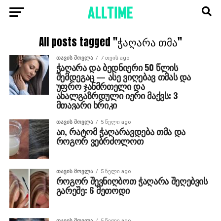
All posts tagged "ჭაღარა თმა"
ᲗᲐᲕᲘᲡ ᲛᲝᲕᲚᲐ
7 თვის ago
ჭაღარა და ბედნიერი 50 წლის
შემდეგაც — ასე ვიღებავ თმას და
უფრო ჯანმრთელი და
ახალგაზრდული იერი მაქვს: 3
მთავარი ხრიკი
ᲗᲐᲕᲘᲡ ᲛᲝᲕᲚᲐ
5 წელი ago
აი, რატომ ჭაღარავდება თმა და
როგორ ვებრძოლოთ
ᲗᲐᲕᲘᲡ ᲛᲝᲕᲚᲐ
5 წელი ago
როგორ შევნიღბოთ ჭაღარა შეღებვის
გარეშე: 6 მეთოდი
ᲗᲐᲕᲘᲡ ᲛᲝᲕᲚᲐ
5 წელი ago