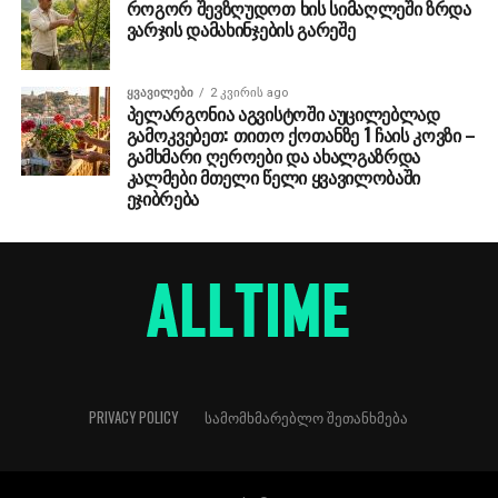
როგორ შევზღუდოთ ხის სიმაღლეში ზრდა
ვარჯის დამახინჯების გარეშე
ᲧᲕᲐᲕᲘᲚᲔᲑᲘ
2 კვირის ago
პელარგონია აგვისტოში აუცილებლად
გამოკვებეთ: თითო ქოთანზე 1 ჩაის კოვზი –
გამხმარი ღეროები და ახალგაზრდა
კალმები მთელი წელი ყვავილობაში
ეჯიბრება
PRIVACY POLICY
ᲡᲐᲛᲝᲛᲮᲛᲐᲠᲔᲑᲚᲝ ᲨᲔᲗᲐᲜᲮᲛᲔᲑᲐ