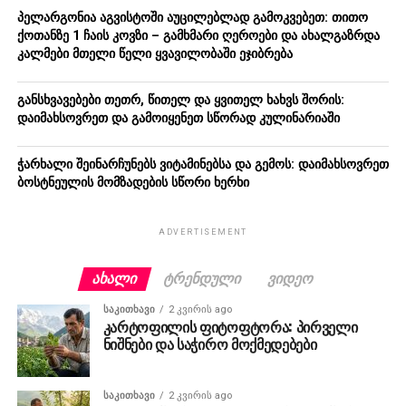
პელარგონია აგვისტოში აუცილებლად გამოკვებეთ: თითო
ქოთანზე 1 ჩაის კოვზი – გამხმარი ღეროები და ახალგაზრდა
კალმები მთელი წელი ყვავილობაში ეჯიბრება
განსხვავებები თეთრ, წითელ და ყვითელ ხახვს შორის:
დაიმახსოვრეთ და გამოიყენეთ სწორად კულინარიაში
ჭარხალი შეინარჩუნებს ვიტამინებსა და გემოს: დაიმახსოვრეთ
ბოსტნეულის მომზადების სწორი ხერხი
ADVERTISEMENT
ᲐᲮᲐᲚᲘ
ᲢᲠᲔᲜᲓᲣᲚᲘ
ᲕᲘᲓᲔᲝ
ᲡᲐᲙᲘᲗᲮᲐᲕᲘ
2 კვირის ago
კარტოფილის ფიტოფტორა: პირველი
ნიშნები და საჭირო მოქმედებები
ᲡᲐᲙᲘᲗᲮᲐᲕᲘ
2 კვირის ago