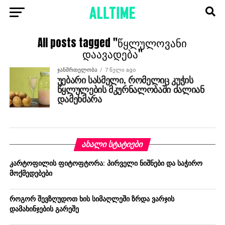
All posts tagged "წყლულოვანი
დაავადება"
ᲯᲐᲜᲛᲠᲗᲔᲚᲝᲑᲐ
7 წელი ago
უებარი სასმელი, რომელიც კუჭის
წყლულების მკურნალობაში ძალიან
დამეხმარა
ᲐᲮᲐᲚᲘ ᲡᲢᲐᲢᲘᲔᲑᲘ
კარტოფილის ფიტოფტორა: პირველი ნიშნები და საჭირო
მოქმედებები
როგორ შევზღუდოთ ხის სიმაღლეში ზრდა ვარჯის
დამახინჯების გარეშე