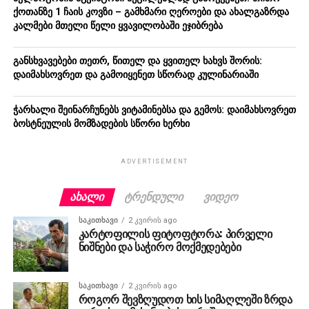
ქოთანზე 1 ჩაის კოვზი – გამხმარი ღეროები და ახალგაზრდა
კალმები მთელი წელი ყვავილობაში ეჯიბრება
განსხვავებები თეთრ, წითელ და ყვითელ ხახვს შორის:
დაიმახსოვრეთ და გამოიყენეთ სწორად კულინარიაში
ჭარხალი შეინარჩუნებს ვიტამინებსა და გემოს: დაიმახსოვრეთ
ბოსტნეულის მომზადების სწორი ხერხი
ADVERTISEMENT
ᲐᲮᲐᲚᲘ
ᲢᲠᲔᲜᲓᲣᲚᲘ
ᲕᲘᲓᲔᲝ
ᲡᲐᲙᲘᲗᲮᲐᲕᲘ
2 კვირის ago
კარტოფილის ფიტოფტორა: პირველი
ნიშნები და საჭირო მოქმედებები
ᲡᲐᲙᲘᲗᲮᲐᲕᲘ
2 კვირის ago
როგორ შევზღუდოთ ხის სიმაღლეში ზრდა