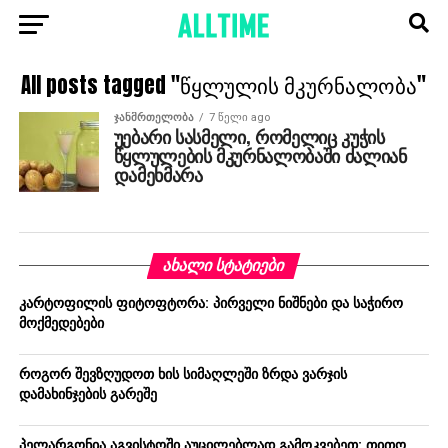
All posts tagged "წყლულის მკურნალობა"
ᲯᲐᲜᲛᲠᲗᲔᲚᲝᲑᲐ
7 წელი ago
უებარი სასმელი, რომელიც კუჭის
წყლულების მკურნალობაში ძალიან
დამეხმარა
ᲐᲮᲐᲚᲘ ᲡᲢᲐᲢᲘᲔᲑᲘ
კარტოფილის ფიტოფტორა: პირველი ნიშნები და საჭირო
მოქმედებები
როგორ შევზღუდოთ ხის სიმაღლეში ზრდა ვარჯის
დამახინჯების გარეშე
პელარგონია აგვისტოში აუცილებლად გამოკვებეთ: თითო