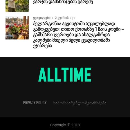
ვარჯის დამახინჯების გარეშე
ᲧᲕᲐᲕᲘᲚᲔᲑᲘ
2 კვირის ago
პელარგონია აგვისტოში აუცილებლად
გამოკვებეთ: თითო ქოთანზე 1 ჩაის კოვზი –
გამხმარი ღეროები და ახალგაზრდა
კალმები მთელი წელი ყვავილობაში
ეჯიბრება
PRIVACY POLICY
ᲡᲐᲛᲝᲛᲮᲛᲐᲠᲔᲑᲚᲝ ᲨᲔᲗᲐᲜᲮᲛᲔᲑᲐ
Copyright © 2018