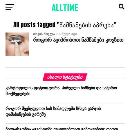
All posts tagged "წამწამების აპრეხა"
ᲗᲐᲕᲘᲡ ᲛᲝᲕᲚᲐ
5 წელი ago
როგორ ავიპრიხოთ წამწამები კოვზით
ᲐᲮᲐᲚᲘ ᲡᲢᲐᲢᲘᲔᲑᲘ
კარტოფილის ფიტოფტორა: პირველი ნიშნები და საჭირო
მოქმედებები
როგორ შევზღუდოთ ხის სიმაღლეში ზრდა ვარჯის
დამახინჯების გარეშე
პელარგონია აგვისტოში აუცილებლად გამოკვებეთ: თითო