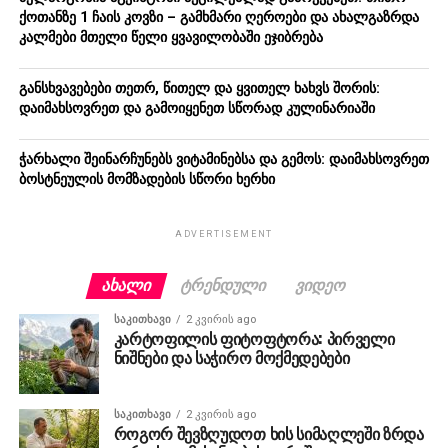
ქოთანზე 1 ჩაის კოვზი – გამხმარი ღეროები და ახალგაზრდა
კალმები მთელი წელი ყვავილობაში ეჯიბრება
განსხვავებები თეთრ, წითელ და ყვითელ ხახვს შორის:
დაიმახსოვრეთ და გამოიყენეთ სწორად კულინარიაში
ჭარხალი შეინარჩუნებს ვიტამინებსა და გემოს: დაიმახსოვრეთ
ბოსტნეულის მომზადების სწორი ხერხი
ADVERTISEMENT
ᲐᲮᲐᲚᲘ
ᲢᲠᲔᲜᲓᲣᲚᲘ
ᲕᲘᲓᲔᲝ
ᲡᲐᲙᲘᲗᲮᲐᲕᲘ
2 კვირის ago
კარტოფილის ფიტოფტორა: პირველი
ნიშნები და საჭირო მოქმედებები
ᲡᲐᲙᲘᲗᲮᲐᲕᲘ
2 კვირის ago
როგორ შევზღუდოთ ხის სიმაღლეში ზრდა