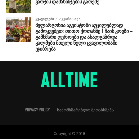
ვარჯის დამახინჯების გარეშე
ᲧᲕᲐᲕᲘᲚᲔᲑᲘ
2 კვირის ago
პელარგონია აგვისტოში აუცილებლად
გამოკვებეთ: თითო ქოთანზე 1 ჩაის კოვზი –
გამხმარი ღეროები და ახალგაზრდა
კალმები მთელი წელი ყვავილობაში
ეჯიბრება
PRIVACY POLICY
ᲡᲐᲛᲝᲛᲮᲛᲐᲠᲔᲑᲚᲝ ᲨᲔᲗᲐᲜᲮᲛᲔᲑᲐ
Copyright © 2018