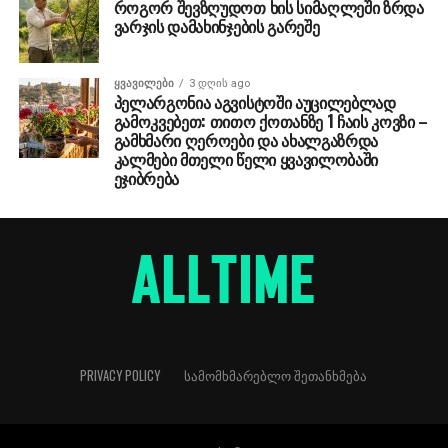
როგორ შევზღუდოთ ხის სიმაღლეში ზრდა
ვარჯის დამახინჯების გარეშე
ᲧᲕᲐᲕᲘᲚᲔᲑᲘ
3 დღის ago
პელარგონია აგვისტოში აუცილებლად
გამოკვებეთ: თითო ქოთანზე 1 ჩაის კოვზი –
გამხმარი ღეროები და ახალგაზრდა
კალმები მთელი წელი ყვავილობაში
ეჯიბრება
PRIVACY POLICY
ᲡᲐᲛᲝᲛᲮᲛᲐᲠᲔᲑᲚᲝ ᲨᲔᲗᲐᲜᲮᲛᲔᲑᲐ