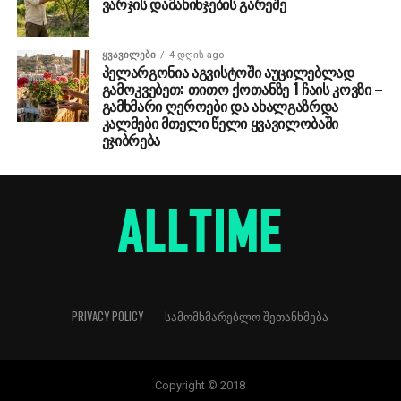
ვარჯის დამახინჯების გარეშე
ᲧᲕᲐᲕᲘᲚᲔᲑᲘ
4 დღის ago
პელარგონია აგვისტოში აუცილებლად
გამოკვებეთ: თითო ქოთანზე 1 ჩაის კოვზი –
გამხმარი ღეროები და ახალგაზრდა
კალმები მთელი წელი ყვავილობაში
ეჯიბრება
PRIVACY POLICY
ᲡᲐᲛᲝᲛᲮᲛᲐᲠᲔᲑᲚᲝ ᲨᲔᲗᲐᲜᲮᲛᲔᲑᲐ
Copyright © 2018