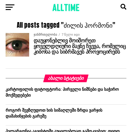
All posts tagged "ძილის ჰორმონი"
ᲯᲐᲜᲛᲠᲗᲔᲚᲝᲑᲐ
7 წელი ago
დაუყონებლივ მოიშორეთ
ყოველდღიური მავნე ჩვევა, რომელიც
კიბოსა და სიბრმავეს პროვოცირებს
ᲐᲮᲐᲚᲘ ᲡᲢᲐᲢᲘᲔᲑᲘ
კარტოფილის ფიტოფტორა: პირველი ნიშნები და საჭირო
მოქმედებები
როგორ შევზღუდოთ ხის სიმაღლეში ზრდა ვარჯის
დამახინჯების გარეშე
პელარგონია აგვისტოში აუცილებლად გამოკვებეთ: თითო