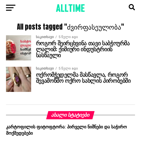
All posts tagged "ძვირფასეულობა"
ᲡᲐᲙᲘᲗᲮᲐᲕᲘ
5 წელი ago
როგორ შეირცხვინა თავი საბჭოურმა
ლალიმ: ქიმიური ინდუსტრიის
სასწაული
ᲡᲐᲙᲘᲗᲮᲐᲕᲘ
5 წელი ago
ოქრომჭედელმა მასწავლა, როგორ
შევამოწმო ოქრო სახლის პირობებში
ᲐᲮᲐᲚᲘ ᲡᲢᲐᲢᲘᲔᲑᲘ
კარტოფილის ფიტოფტორა: პირველი ნიშნები და საჭირო
მოქმედებები