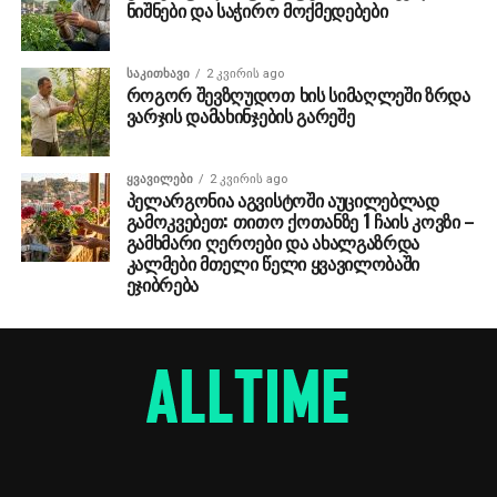
ნიშნები და საჭირო მოქმედებები
ᲡᲐᲙᲘᲗᲮᲐᲕᲘ
2 კვირის ago
როგორ შევზღუდოთ ხის სიმაღლეში ზრდა
ვარჯის დამახინჯების გარეშე
ᲧᲕᲐᲕᲘᲚᲔᲑᲘ
2 კვირის ago
პელარგონია აგვისტოში აუცილებლად
გამოკვებეთ: თითო ქოთანზე 1 ჩაის კოვზი –
გამხმარი ღეროები და ახალგაზრდა
კალმები მთელი წელი ყვავილობაში
ეჯიბრება