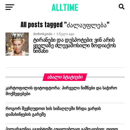
All posts tagged "ძალაუფლება"
ᲰᲝᲠᲝᲡᲙᲝᲞᲘ
5 წელი ago
ტირანები და დესპოტები: ვინ არის
ყველაზე ძლევამოსილი ზოდიაქოს
ნიშანი
ᲐᲮᲐᲚᲘ ᲡᲢᲐᲢᲘᲔᲑᲘ
კარტოფილის ფიტოფტორა: პირველი ნიშნები და საჭირო
მოქმედებები
როგორ შევზღუდოთ ხის სიმაღლეში ზრდა ვარჯის
დამახინჯების გარეშე
პელარგონია აგვისტოში აუცილებლად გამოკვებეთ: თითო