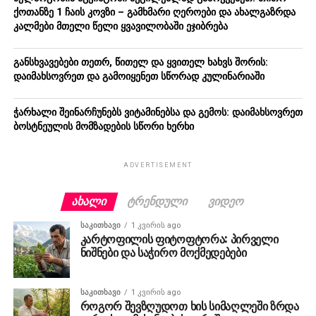
ქოთანზე 1 ჩაის კოვზი – გამხმარი ღეროები და ახალგაზრდა
კალმები მთელი წელი ყვავილობაში ეჯიბრება
განსხვავებები თეთრ, წითელ და ყვითელ ხახვს შორის:
დაიმახსოვრეთ და გამოიყენეთ სწორად კულინარიაში
ჭარხალი შეინარჩუნებს ვიტამინებსა და გემოს: დაიმახსოვრეთ
ბოსტნეულის მომზადების სწორი ხერხი
ADVERTISEMENT
ᲐᲮᲐᲚᲘ
ᲢᲠᲔᲜᲓᲣᲚᲘ
ᲕᲘᲓᲔᲝ
ᲡᲐᲙᲘᲗᲮᲐᲕᲘ
1 კვირის ago
კარტოფილის ფიტოფტორა: პირველი
ნიშნები და საჭირო მოქმედებები
ᲡᲐᲙᲘᲗᲮᲐᲕᲘ
1 კვირის ago
როგორ შევზღუდოთ ხის სიმაღლეში ზრდა