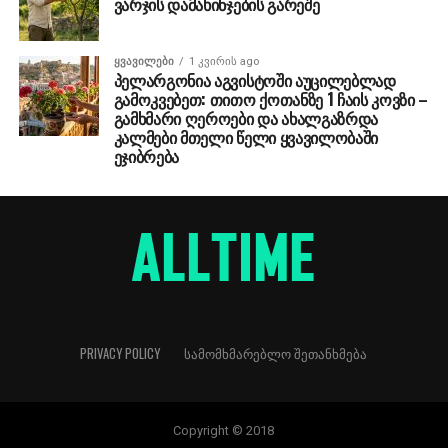
ვარჯის დამახინჯების გარეშე
ᲧᲕᲐᲕᲘᲚᲔᲑᲘ
1 კვირის ago
პელარგონია აგვისტოში აუცილებლად
გამოკვებეთ: თითო ქოთანზე 1 ჩაის კოვზი –
გამხმარი ღეროები და ახალგაზრდა
კალმები მთელი წელი ყვავილობაში
ეჯიბრება
PRIVACY POLICY
ᲡᲐᲛᲝᲛᲮᲛᲐᲠᲔᲑᲚᲝ ᲨᲔᲗᲐᲜᲮᲛᲔᲑᲐ
Copyright © 2018