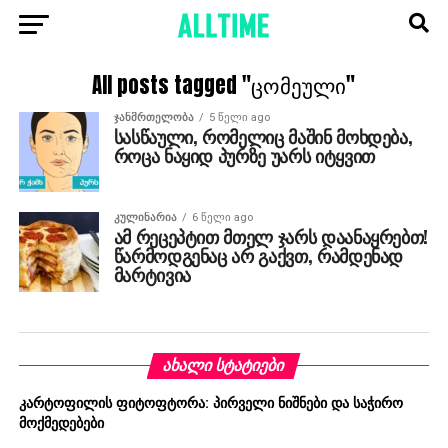
All posts tagged "ცომეული"
ᲯᲐᲜᲛᲠᲗᲔᲚᲝᲑᲐ
5 წელი ago
სასწაული, რომელიც მაშინ მოხდება,
როცა ნაყიდ პურზე უარს იტყვით
ᲙᲣᲚᲘᲜᲐᲠᲘᲐ
6 წელი ago
ამ რეცეპტით მთელ ჯარს დაანაყრებთ!
წარმოდგენაც არ გაქვთ, რამდენად
მარტივია
ᲐᲮᲐᲚᲘ ᲡᲢᲐᲢᲘᲔᲑᲘ
კარტოფილის ფიტოფტორა: პირველი ნიშნები და საჭირო
მოქმედებები