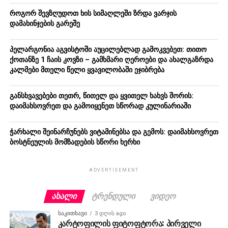
როგორ შევზღუდოთ ხის სიმაღლეში ზრდა ვარჯის
დამახინჯების გარეშე
პელარგონია აგვისტოში აუცილებლად გამოკვებეთ: თითო
ქოთანზე 1 ჩაის კოვზი – გამხმარი ღეროები და ახალგაზრდა
კალმები მთელი წელი ყვავილობაში ეჯიბრება
განსხვავებები თეთრ, წითელ და ყვითელ ხახვს შორის:
დაიმახსოვრეთ და გამოიყენეთ სწორად კულინარიაში
ჭარხალი შეინარჩუნებს ვიტამინებსა და გემოს: დაიმახსოვრეთ
ბოსტნეულის მომზადების სწორი ხერხი
ADVERTISEMENT
ᲐᲮᲐᲚᲘ
ᲢᲠᲔᲜᲓᲣᲚᲘ
ᲕᲘᲓᲔᲝ
ᲡᲐᲙᲘᲗᲮᲐᲕᲘ
3 დღის ago
კარტოფილის ფიტოფტორა: პირველი