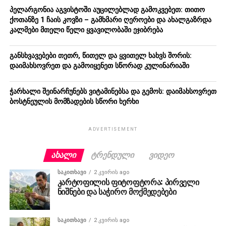
პელარგონია აგვისტოში აუცილებლად გამოკვებეთ: თითო
ქოთანზე 1 ჩაის კოვზი – გამხმარი ღეროები და ახალგაზრდა
კალმები მთელი წელი ყვავილობაში ეჯიბრება
განსხვავებები თეთრ, წითელ და ყვითელ ხახვს შორის:
დაიმახსოვრეთ და გამოიყენეთ სწორად კულინარიაში
ჭარხალი შეინარჩუნებს ვიტამინებსა და გემოს: დაიმახსოვრეთ
ბოსტნეულის მომზადების სწორი ხერხი
ADVERTISEMENT
ᲐᲮᲐᲚᲘ
ᲢᲠᲔᲜᲓᲣᲚᲘ
ᲕᲘᲓᲔᲝ
ᲡᲐᲙᲘᲗᲮᲐᲕᲘ
2 კვირის ago
კარტოფილის ფიტოფტორა: პირველი
ნიშნები და საჭირო მოქმედებები
ᲡᲐᲙᲘᲗᲮᲐᲕᲘ
2 კვირის ago