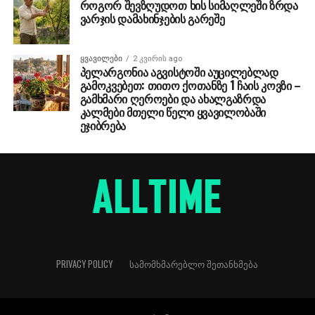
როგორ შევზღუდოთ ხის სიმაღლეში ზრდა
ვარჯის დამახინჯების გარეშე
ᲧᲕᲐᲕᲘᲚᲔᲑᲘ
2 კვირის ago
პელარგონია აგვისტოში აუცილებლად
გამოკვებეთ: თითო ქოთანზე 1 ჩაის კოვზი –
გამხმარი ღეროები და ახალგაზრდა
კალმები მთელი წელი ყვავილობაში
ეჯიბრება
PRIVACY POLICY
ᲡᲐᲛᲝᲛᲮᲛᲐᲠᲔᲑᲚᲝ ᲨᲔᲗᲐᲜᲮᲛᲔᲑᲐ