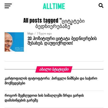
All posts tagged "ციტატები
ბედნიერებაზე"
ᲡᲮᲕᲐ
7 წელი ago
33 პოზიტიური ციტატა ბედნიერების
შესახებ. დაუფიქრდით!
ᲐᲮᲐᲚᲘ ᲡᲢᲐᲢᲘᲔᲑᲘ
კარტოფილის ფიტოფტორა: პირველი ნიშნები და საჭირო
მოქმედებები
როგორ შევზღუდოთ ხის სიმაღლეში ზრდა ვარჯის
დამახინჯების გარეშე