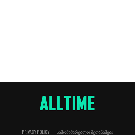
PRIVACY POLICY
ᲡᲐᲛᲝᲛᲮᲛᲐᲠᲔᲑᲚᲝ ᲨᲔᲗᲐᲜᲮᲛᲔᲑᲐ