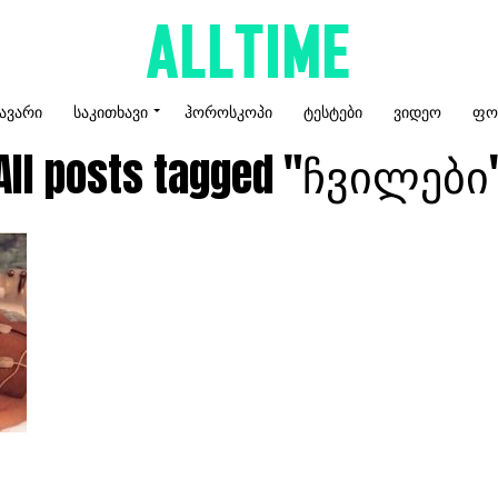
ᲐᲕᲐᲠᲘ
ᲡᲐᲙᲘᲗᲮᲐᲕᲘ
ᲰᲝᲠᲝᲡᲙᲝᲞᲘ
ᲢᲔᲡᲢᲔᲑᲘ
ᲕᲘᲓᲔᲝ
ᲤᲝ
All posts tagged "ჩვილები