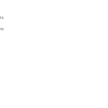
ა.
ლი