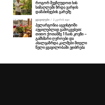
როგორ შევზღუდოთ ხის
სიმაღლეში ზრდა ვარჯის
დამახინჯების გარეშე
ᲧᲕᲐᲕᲘᲚᲔᲑᲘ
2 კვირის ago
პელარგონია აგვისტოში
აუცილებლად გამოკვებეთ:
თითო ქოთანზე 1 ჩაის კოვზი –
გამხმარი ღეროები და
ახალგაზრდა კალმები მთელი
წელი ყვავილობაში ეჯიბრება