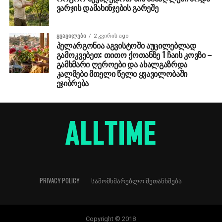
ვარჯის დამახინჯების გარეშე
ᲧᲕᲐᲕᲘᲚᲔᲑᲘ
2 კვირის ago
პელარგონია აგვისტოში აუცილებლად
გამოკვებეთ: თითო ქოთანზე 1 ჩაის კოვზი –
გამხმარი ღეროები და ახალგაზრდა
კალმები მთელი წელი ყვავილობაში
ეჯიბრება
PRIVACY POLICY
ᲡᲐᲛᲝᲛᲮᲛᲐᲠᲔᲑᲚᲝ ᲨᲔᲗᲐᲜᲮᲛᲔᲑᲐ
Copyright © 2018