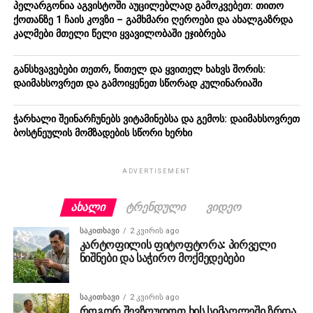
პელარგონია აგვისტოში აუცილებლად გამოკვებეთ: თითო
ქოთანზე 1 ჩაის კოვზი – გამხმარი ღეროები და ახალგაზრდა
კალმები მთელი წელი ყვავილობაში ეჯიბრება
განსხვავებები თეთრ, წითელ და ყვითელ ხახვს შორის:
დაიმახსოვრეთ და გამოიყენეთ სწორად კულინარიაში
ჭარხალი შეინარჩუნებს ვიტამინებსა და გემოს: დაიმახსოვრეთ
ბოსტნეულის მომზადების სწორი ხერხი
ADVERTISEMENT
ᲐᲮᲐᲚᲘ
ᲢᲠᲔᲜᲓᲣᲚᲘ
ᲕᲘᲓᲔᲝ
ᲡᲐᲙᲘᲗᲮᲐᲕᲘ
2 კვირის ago
კარტოფილის ფიტოფტორა: პირველი
ნიშნები და საჭირო მოქმედებები
ᲡᲐᲙᲘᲗᲮᲐᲕᲘ
2 კვირის ago
როგორ შევზღუდოთ ხის სიმაღლეში ზრდა