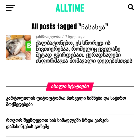
All posts tagged "ჩასახვა"
ᲯᲐᲜᲛᲠᲗᲔᲚᲝᲑᲐ
7 წელი ago
ქალბატონებო, ეს სწორედ ის
ნივთიერებაა, რომელიც ყველაზე
მეტად გჭირდებათ. ყურადსაღები
ინფორმაცია მომავალი დედებისთვის
ᲐᲮᲐᲚᲘ ᲡᲢᲐᲢᲘᲔᲑᲘ
კარტოფილის ფიტოფტორა: პირველი ნიშნები და საჭირო
მოქმედებები
როგორ შევზღუდოთ ხის სიმაღლეში ზრდა ვარჯის
დამახინჯების გარეშე