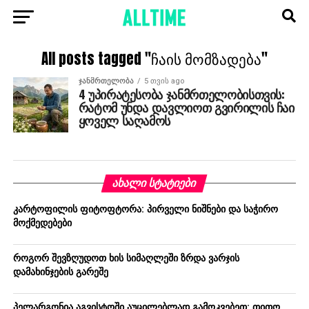
All posts tagged "ჩაის მომზადება"
ᲯᲐᲜᲛᲠᲗᲔᲚᲝᲑᲐ
5 თვის ago
4 უპირატესობა ჯანმრთელობისთვის:
რატომ უნდა დავლიოთ გვირილის ჩაი
ყოველ საღამოს
ᲐᲮᲐᲚᲘ ᲡᲢᲐᲢᲘᲔᲑᲘ
კარტოფილის ფიტოფტორა: პირველი ნიშნები და საჭირო
მოქმედებები
როგორ შევზღუდოთ ხის სიმაღლეში ზრდა ვარჯის
დამახინჯების გარეშე
პელარგონია აგვისტოში აუცილებლად გამოკვებეთ: თითო