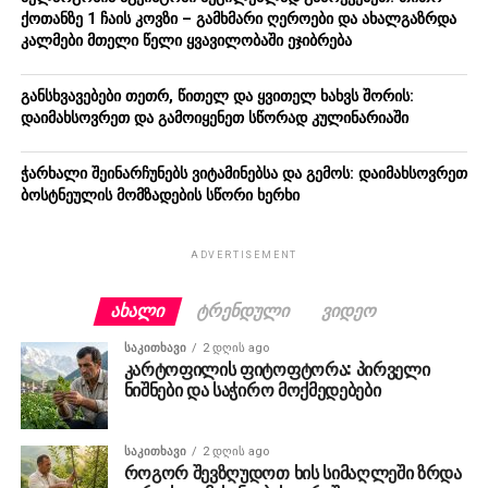
ქოთანზე 1 ჩაის კოვზი – გამხმარი ღეროები და ახალგაზრდა
კალმები მთელი წელი ყვავილობაში ეჯიბრება
განსხვავებები თეთრ, წითელ და ყვითელ ხახვს შორის:
დაიმახსოვრეთ და გამოიყენეთ სწორად კულინარიაში
ჭარხალი შეინარჩუნებს ვიტამინებსა და გემოს: დაიმახსოვრეთ
ბოსტნეულის მომზადების სწორი ხერხი
ADVERTISEMENT
ᲐᲮᲐᲚᲘ
ᲢᲠᲔᲜᲓᲣᲚᲘ
ᲕᲘᲓᲔᲝ
ᲡᲐᲙᲘᲗᲮᲐᲕᲘ
2 დღის ago
კარტოფილის ფიტოფტორა: პირველი
ნიშნები და საჭირო მოქმედებები
ᲡᲐᲙᲘᲗᲮᲐᲕᲘ
2 დღის ago
როგორ შევზღუდოთ ხის სიმაღლეში ზრდა