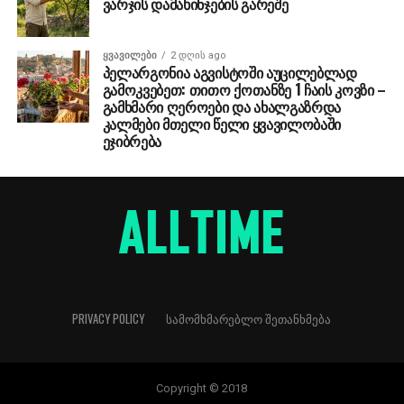
ვარჯის დამახინჯების გარეშე
ᲧᲕᲐᲕᲘᲚᲔᲑᲘ
2 დღის ago
პელარგონია აგვისტოში აუცილებლად
გამოკვებეთ: თითო ქოთანზე 1 ჩაის კოვზი –
გამხმარი ღეროები და ახალგაზრდა
კალმები მთელი წელი ყვავილობაში
ეჯიბრება
PRIVACY POLICY
ᲡᲐᲛᲝᲛᲮᲛᲐᲠᲔᲑᲚᲝ ᲨᲔᲗᲐᲜᲮᲛᲔᲑᲐ
Copyright © 2018