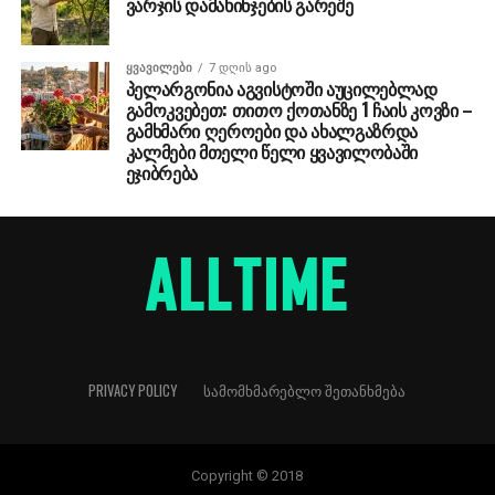
ვარჯის დამახინჯების გარეშე
ᲧᲕᲐᲕᲘᲚᲔᲑᲘ
7 დღის ago
პელარგონია აგვისტოში აუცილებლად
გამოკვებეთ: თითო ქოთანზე 1 ჩაის კოვზი –
გამხმარი ღეროები და ახალგაზრდა
კალმები მთელი წელი ყვავილობაში
ეჯიბრება
PRIVACY POLICY
ᲡᲐᲛᲝᲛᲮᲛᲐᲠᲔᲑᲚᲝ ᲨᲔᲗᲐᲜᲮᲛᲔᲑᲐ
Copyright © 2018