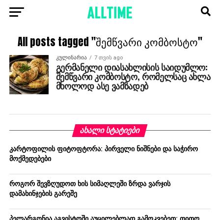
All posts tagged "შემწვარი კომბოსტო"
ᲙᲣᲚᲘᲜᲐᲠᲘᲐ
7 თვის ago
გერმანელი დიასახლისის საიდუმლო:
შემწვარი კომბოსტო, რომელსაც ახლა
მხოლოდ ასე ვამზადებ
ᲐᲮᲐᲚᲘ ᲡᲢᲐᲢᲘᲔᲑᲘ
კარტოფილის ფიტოფტორა: პირველი ნიშნები და საჭირო
მოქმედებები
როგორ შევზღუდოთ ხის სიმაღლეში ზრდა ვარჯის
დამახინჯების გარეშე
პელარგონია აგვისტოში აუცილებლად გამოკვებეთ: თითო