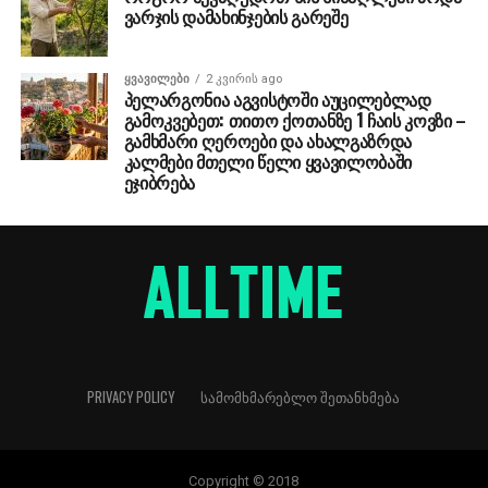
ვარჯის დამახინჯების გარეშე
ᲧᲕᲐᲕᲘᲚᲔᲑᲘ
2 კვირის ago
პელარგონია აგვისტოში აუცილებლად
გამოკვებეთ: თითო ქოთანზე 1 ჩაის კოვზი –
გამხმარი ღეროები და ახალგაზრდა
კალმები მთელი წელი ყვავილობაში
ეჯიბრება
PRIVACY POLICY
ᲡᲐᲛᲝᲛᲮᲛᲐᲠᲔᲑᲚᲝ ᲨᲔᲗᲐᲜᲮᲛᲔᲑᲐ
Copyright © 2018