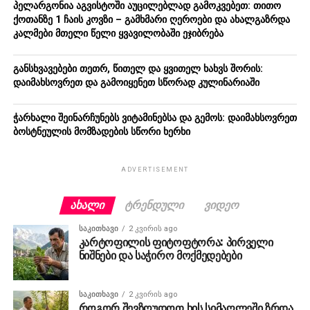
პელარგონია აგვისტოში აუცილებლად გამოკვებეთ: თითო
ქოთანზე 1 ჩაის კოვზი – გამხმარი ღეროები და ახალგაზრდა
კალმები მთელი წელი ყვავილობაში ეჯიბრება
განსხვავებები თეთრ, წითელ და ყვითელ ხახვს შორის:
დაიმახსოვრეთ და გამოიყენეთ სწორად კულინარიაში
ჭარხალი შეინარჩუნებს ვიტამინებსა და გემოს: დაიმახსოვრეთ
ბოსტნეულის მომზადების სწორი ხერხი
ADVERTISEMENT
ᲐᲮᲐᲚᲘ
ᲢᲠᲔᲜᲓᲣᲚᲘ
ᲕᲘᲓᲔᲝ
ᲡᲐᲙᲘᲗᲮᲐᲕᲘ
2 კვირის ago
კარტოფილის ფიტოფტორა: პირველი
ნიშნები და საჭირო მოქმედებები
ᲡᲐᲙᲘᲗᲮᲐᲕᲘ
2 კვირის ago
როგორ შევზღუდოთ ხის სიმაღლეში ზრდა