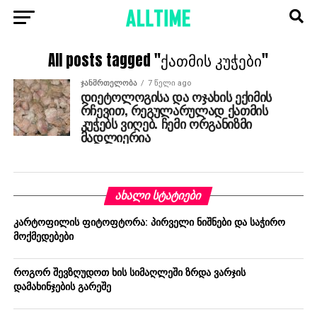
All posts tagged "ქათმის კუჭები"
ᲯᲐᲜᲛᲠᲗᲔᲚᲝᲑᲐ
7 წელი ago
დიეტოლოგისა და ოჯახის ექიმის
რჩევით, რეგულარულად ქათმის
კუჭებს ვიღებ. ჩემი ორგანიზმი
მადლიერია
ᲐᲮᲐᲚᲘ ᲡᲢᲐᲢᲘᲔᲑᲘ
კარტოფილის ფიტოფტორა: პირველი ნიშნები და საჭირო
მოქმედებები
როგორ შევზღუდოთ ხის სიმაღლეში ზრდა ვარჯის
დამახინჯების გარეშე