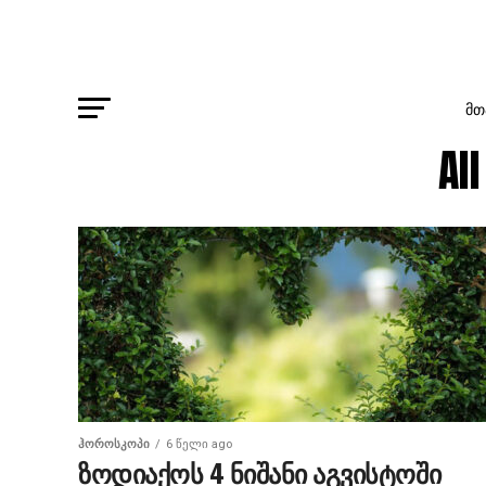
ᲛᲗ
Al
ᲰᲝᲠᲝᲡᲙᲝᲞᲘ
6 წელი ago
ზოდიაქოს 4 ნიშანი აგვისტოში