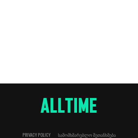
PRIVACY POLICY
ᲡᲐᲛᲝᲛᲮᲛᲐᲠᲔᲑᲚᲝ ᲨᲔᲗᲐᲜᲮᲛᲔᲑᲐ