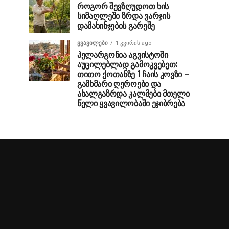
როგორ შევზღუდოთ ხის
სიმაღლეში ზრდა ვარჯის
დამახინჯების გარეშე
ᲧᲕᲐᲕᲘᲚᲔᲑᲘ
1 კვირის ago
პელარგონია აგვისტოში
აუცილებლად გამოკვებეთ:
თითო ქოთანზე 1 ჩაის კოვზი –
გამხმარი ღეროები და
ახალგაზრდა კალმები მთელი
წელი ყვავილობაში ეჯიბრება