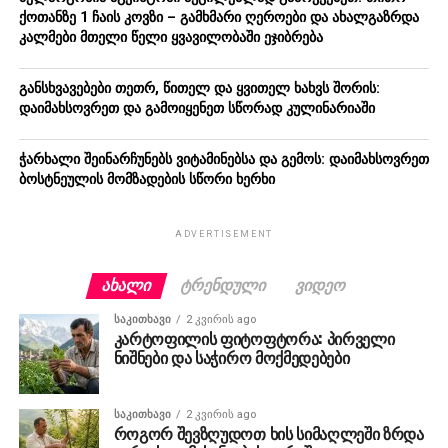
ქოთანზე 1 ჩაის კოვზი – გამხმარი ღეროები და ახალგაზრდა
კალმები მთელი წელი ყვავილობაში ეჯიბრება
განსხვავებები თეთრ, წითელ და ყვითელ ხახვს შორის:
დაიმახსოვრეთ და გამოიყენეთ სწორად კულინარიაში
ჭარხალი შეინარჩუნებს ვიტამინებსა და გემოს: დაიმახსოვრეთ
ბოსტნეულის მომზადების სწორი ხერხი
ADVERTISEMENT
ᲐᲮᲐᲚᲘ
ᲢᲠᲔᲜᲓᲣᲚᲘ
ᲕᲘᲓᲔᲝ
ᲡᲐᲙᲘᲗᲮᲐᲕᲘ
2 კვირის ago
კარტოფილის ფიტოფტორა: პირველი
ნიშნები და საჭირო მოქმედებები
ᲡᲐᲙᲘᲗᲮᲐᲕᲘ
2 კვირის ago
როგორ შევზღუდოთ ხის სიმაღლეში ზრდა