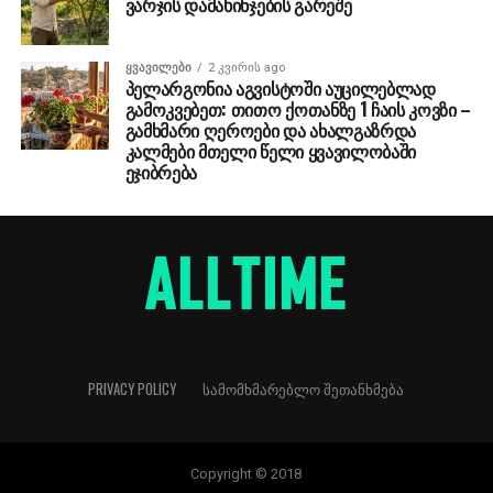
ვარჯის დამახინჯების გარეშე
ᲧᲕᲐᲕᲘᲚᲔᲑᲘ
2 კვირის ago
პელარგონია აგვისტოში აუცილებლად
გამოკვებეთ: თითო ქოთანზე 1 ჩაის კოვზი –
გამხმარი ღეროები და ახალგაზრდა
კალმები მთელი წელი ყვავილობაში
ეჯიბრება
PRIVACY POLICY
ᲡᲐᲛᲝᲛᲮᲛᲐᲠᲔᲑᲚᲝ ᲨᲔᲗᲐᲜᲮᲛᲔᲑᲐ
Copyright © 2018