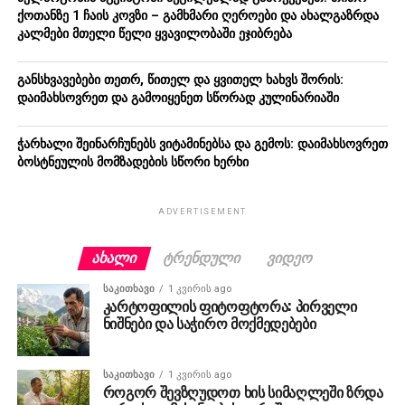
ქოთანზე 1 ჩაის კოვზი – გამხმარი ღეროები და ახალგაზრდა
კალმები მთელი წელი ყვავილობაში ეჯიბრება
განსხვავებები თეთრ, წითელ და ყვითელ ხახვს შორის:
დაიმახსოვრეთ და გამოიყენეთ სწორად კულინარიაში
ჭარხალი შეინარჩუნებს ვიტამინებსა და გემოს: დაიმახსოვრეთ
ბოსტნეულის მომზადების სწორი ხერხი
ADVERTISEMENT
ᲐᲮᲐᲚᲘ
ᲢᲠᲔᲜᲓᲣᲚᲘ
ᲕᲘᲓᲔᲝ
ᲡᲐᲙᲘᲗᲮᲐᲕᲘ
1 კვირის ago
კარტოფილის ფიტოფტორა: პირველი
ნიშნები და საჭირო მოქმედებები
ᲡᲐᲙᲘᲗᲮᲐᲕᲘ
1 კვირის ago
როგორ შევზღუდოთ ხის სიმაღლეში ზრდა