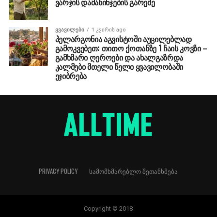
ვარჯის დამახინჯების გარეშე
ᲧᲕᲐᲕᲘᲚᲔᲑᲘ
1 კვირის ago
პელარგონია აგვისტოში აუცილებლად
გამოკვებეთ: თითო ქოთანზე 1 ჩაის კოვზი –
გამხმარი ღეროები და ახალგაზრდა
კალმები მთელი წელი ყვავილობაში
ეჯიბრება
PRIVACY POLICY
ᲡᲐᲛᲝᲛᲮᲛᲐᲠᲔᲑᲚᲝ ᲨᲔᲗᲐᲜᲮᲛᲔᲑᲐ
Copyright © 2018