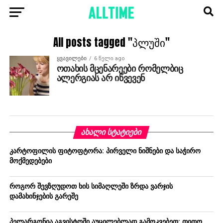
All posts tagged "პლუში"
ᲧᲕᲐᲕᲘᲚᲔᲑᲘ
6 წელი ago
ოთახის მცენარეები რომელბიც
ალერგიას არ იწვევენ
ᲐᲮᲐᲚᲘ ᲡᲢᲐᲢᲘᲔᲑᲘ
კარტოფილის ფიტოფტორა: პირველი ნიშნები და საჭირო
მოქმედებები
როგორ შევზღუდოთ ხის სიმაღლეში ზრდა ვარჯის
დამახინჯების გარეშე
პელარგონია აგვისტოში აუცილებლად გამოკვებეთ: თითო