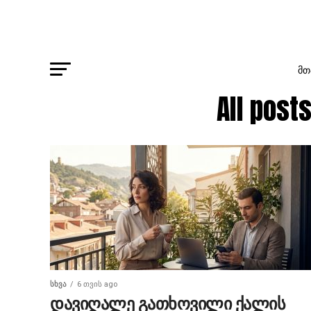
ᲛᲗ
All po
ᲡᲮᲕᲐ
6 თვის ago
დავიღალე გათხოვილი ქალის