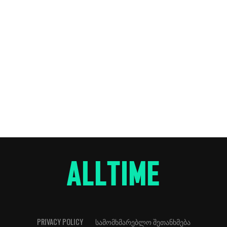
PRIVACY POLICY
ᲡᲐᲛᲝᲛᲮᲛᲐᲠᲔᲑᲚᲝ ᲨᲔᲗᲐᲜᲮᲛᲔᲑᲐ