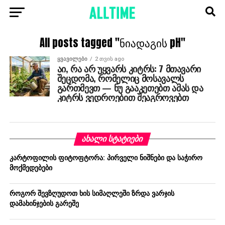
All posts tagged "ნიადაგის pH"
ᲧᲕᲐᲕᲘᲚᲔᲑᲘ
2 თვის ago
აი, რა არ უყვარს კიტრს: 7 მთავარი
შეცდომა, რომელიც მოსავალს
გართმევთ — ნუ გააკეთებთ ამას და
კიტრს ვედროებით შეაგროვებთ
ᲐᲮᲐᲚᲘ ᲡᲢᲐᲢᲘᲔᲑᲘ
კარტოფილის ფიტოფტორა: პირველი ნიშნები და საჭირო
მოქმედებები
როგორ შევზღუდოთ ხის სიმაღლეში ზრდა ვარჯის
დამახინჯების გარეშე