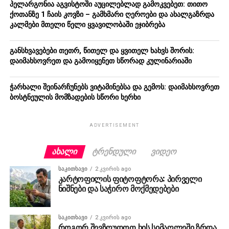
პელარგონია აგვისტოში აუცილებლად გამოკვებეთ: თითო
ქოთანზე 1 ჩაის კოვზი – გამხმარი ღეროები და ახალგაზრდა
კალმები მთელი წელი ყვავილობაში ეჯიბრება
განსხვავებები თეთრ, წითელ და ყვითელ ხახვს შორის:
დაიმახსოვრეთ და გამოიყენეთ სწორად კულინარიაში
ჭარხალი შეინარჩუნებს ვიტამინებსა და გემოს: დაიმახსოვრეთ
ბოსტნეულის მომზადების სწორი ხერხი
ADVERTISEMENT
ᲐᲮᲐᲚᲘ
ᲢᲠᲔᲜᲓᲣᲚᲘ
ᲕᲘᲓᲔᲝ
ᲡᲐᲙᲘᲗᲮᲐᲕᲘ
2 კვირის ago
კარტოფილის ფიტოფტორა: პირველი
ნიშნები და საჭირო მოქმედებები
ᲡᲐᲙᲘᲗᲮᲐᲕᲘ
2 კვირის ago
როგორ შევზღუდოთ ხის სიმაღლეში ზრდა