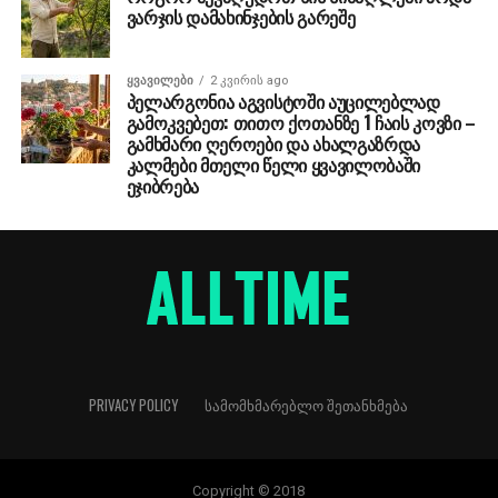
ვარჯის დამახინჯების გარეშე
ᲧᲕᲐᲕᲘᲚᲔᲑᲘ
2 კვირის ago
პელარგონია აგვისტოში აუცილებლად
გამოკვებეთ: თითო ქოთანზე 1 ჩაის კოვზი –
გამხმარი ღეროები და ახალგაზრდა
კალმები მთელი წელი ყვავილობაში
ეჯიბრება
PRIVACY POLICY
ᲡᲐᲛᲝᲛᲮᲛᲐᲠᲔᲑᲚᲝ ᲨᲔᲗᲐᲜᲮᲛᲔᲑᲐ
Copyright © 2018