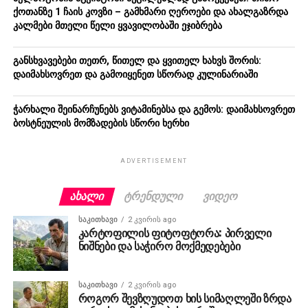
ქოთანზე 1 ჩაის კოვზი – გამხმარი ღეროები და ახალგაზრდა
კალმები მთელი წელი ყვავილობაში ეჯიბრება
განსხვავებები თეთრ, წითელ და ყვითელ ხახვს შორის:
დაიმახსოვრეთ და გამოიყენეთ სწორად კულინარიაში
ჭარხალი შეინარჩუნებს ვიტამინებსა და გემოს: დაიმახსოვრეთ
ბოსტნეულის მომზადების სწორი ხერხი
ADVERTISEMENT
ᲐᲮᲐᲚᲘ
ᲢᲠᲔᲜᲓᲣᲚᲘ
ᲕᲘᲓᲔᲝ
ᲡᲐᲙᲘᲗᲮᲐᲕᲘ
2 კვირის ago
კარტოფილის ფიტოფტორა: პირველი
ნიშნები და საჭირო მოქმედებები
ᲡᲐᲙᲘᲗᲮᲐᲕᲘ
2 კვირის ago
როგორ შევზღუდოთ ხის სიმაღლეში ზრდა