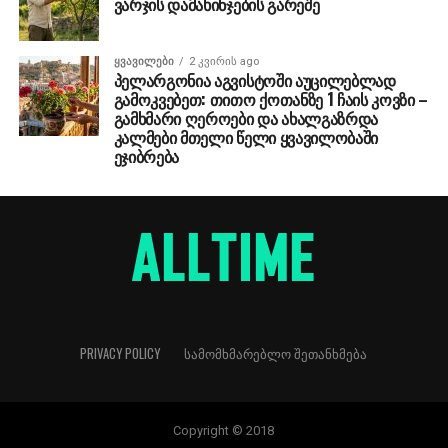
ვარჯის დამახინჯების გარეშე
ᲧᲕᲐᲕᲘᲚᲔᲑᲘ
2 კვირის ago
პელარგონია აგვისტოში აუცილებლად
გამოკვებეთ: თითო ქოთანზე 1 ჩაის კოვზი –
გამხმარი ღეროები და ახალგაზრდა
კალმები მთელი წელი ყვავილობაში
ეჯიბრება
PRIVACY POLICY
ᲡᲐᲛᲝᲛᲮᲛᲐᲠᲔᲑᲚᲝ ᲨᲔᲗᲐᲜᲮᲛᲔᲑᲐ
Copyright © 2018