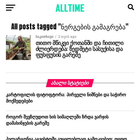
All posts tagged "ნერგების გამაგრება"
ᲡᲐᲙᲘᲗᲮᲐᲕᲘ
2 თვის ago
თითო მწიკვი ქოთანში და ჩითილი
ძლიერდება: ზედმეტი სასუქისა და
ფუსფუსის გარეშე
ᲐᲮᲐᲚᲘ ᲡᲢᲐᲢᲘᲔᲑᲘ
კარტოფილის ფიტოფტორა: პირველი ნიშნები და საჭირო
მოქმედებები
როგორ შევზღუდოთ ხის სიმაღლეში ზრდა ვარჯის
დამახინჯების გარეშე
პელარგონია აგვისტოში აუცილებლად გამოკვებეთ: თითო