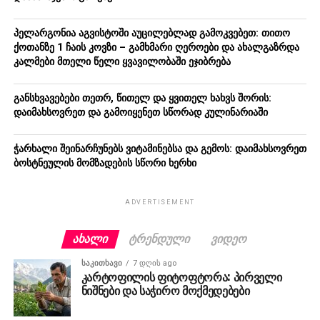
პელარგონია აგვისტოში აუცილებლად გამოკვებეთ: თითო
ქოთანზე 1 ჩაის კოვზი – გამხმარი ღეროები და ახალგაზრდა
კალმები მთელი წელი ყვავილობაში ეჯიბრება
განსხვავებები თეთრ, წითელ და ყვითელ ხახვს შორის:
დაიმახსოვრეთ და გამოიყენეთ სწორად კულინარიაში
ჭარხალი შეინარჩუნებს ვიტამინებსა და გემოს: დაიმახსოვრეთ
ბოსტნეულის მომზადების სწორი ხერხი
ADVERTISEMENT
ᲐᲮᲐᲚᲘ
ᲢᲠᲔᲜᲓᲣᲚᲘ
ᲕᲘᲓᲔᲝ
ᲡᲐᲙᲘᲗᲮᲐᲕᲘ
7 დღის ago
კარტოფილის ფიტოფტორა: პირველი
ნიშნები და საჭირო მოქმედებები