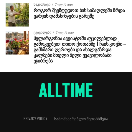
ᲡᲐᲙᲘᲗᲮᲐᲕᲘ
7 დღის ago
როგორ შევზღუდოთ ხის სიმაღლეში ზრდა
ვარჯის დამახინჯების გარეშე
ᲧᲕᲐᲕᲘᲚᲔᲑᲘ
7 დღის ago
პელარგონია აგვისტოში აუცილებლად
გამოკვებეთ: თითო ქოთანზე 1 ჩაის კოვზი –
გამხმარი ღეროები და ახალგაზრდა
კალმები მთელი წელი ყვავილობაში
ეჯიბრება
PRIVACY POLICY
ᲡᲐᲛᲝᲛᲮᲛᲐᲠᲔᲑᲚᲝ ᲨᲔᲗᲐᲜᲮᲛᲔᲑᲐ