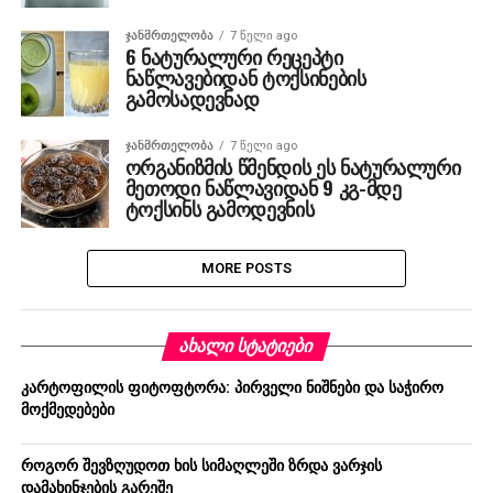
ᲯᲐᲜᲛᲠᲗᲔᲚᲝᲑᲐ
7 წელი ago
6 ნატურალური რეცეპტი
ნაწლავებიდან ტოქსინების
გამოსადევნად
ᲯᲐᲜᲛᲠᲗᲔᲚᲝᲑᲐ
7 წელი ago
ორგანიზმის წმენდის ეს ნატურალური
მეთოდი ნაწლავიდან 9 კგ-მდე
ტოქსინს გამოდევნის
MORE POSTS
ᲐᲮᲐᲚᲘ ᲡᲢᲐᲢᲘᲔᲑᲘ
კარტოფილის ფიტოფტორა: პირველი ნიშნები და საჭირო
მოქმედებები
როგორ შევზღუდოთ ხის სიმაღლეში ზრდა ვარჯის
დამახინჯების გარეშე