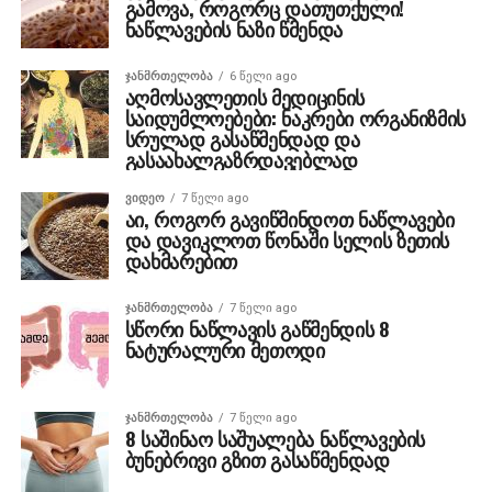
გამოვა, როგორც დათუთქული!
ნაწლავების ნაზი წმენდა
ᲯᲐᲜᲛᲠᲗᲔᲚᲝᲑᲐ
6 წელი ago
აღმოსავლეთის მედიცინის
საიდუმლოებები: ნაკრები ორგანიზმის
სრულად გასაწმენდად და
გასაახალგაზრდავებლად
ᲕᲘᲓᲔᲝ
7 წელი ago
აი, როგორ გავიწმინდოთ ნაწლავები
და დავიკლოთ წონაში სელის ზეთის
დახმარებით
ᲯᲐᲜᲛᲠᲗᲔᲚᲝᲑᲐ
7 წელი ago
სწორი ნაწლავის გაწმენდის 8
ნატურალური მეთოდი
ᲯᲐᲜᲛᲠᲗᲔᲚᲝᲑᲐ
7 წელი ago
8 საშინაო საშუალება ნაწლავების
ბუნებრივი გზით გასაწმენდად