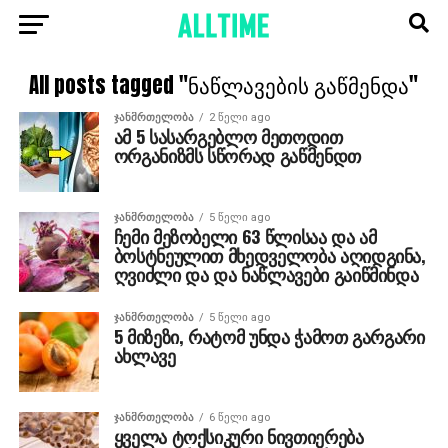
All posts tagged "ნაწლავების გაწმენდა"
ᲯᲐᲜᲛᲠᲗᲔᲚᲝᲑᲐ
2 წელი ago
ამ 5 სასარგებლო მეთოდით
ორგანიზმს სწორად გაწმენდთ
ᲯᲐᲜᲛᲠᲗᲔᲚᲝᲑᲐ
5 წელი ago
ჩემი მეზობელი 63 წლისაა და ამ
ბოსტნეულით მხედველობა აღიდგინა,
ღვიძლი და და ნაწლავები გაიწმინდა
ᲯᲐᲜᲛᲠᲗᲔᲚᲝᲑᲐ
5 წელი ago
5 მიზეზი, რატომ უნდა ჭამოთ გარგარი
ახლავე
ᲯᲐᲜᲛᲠᲗᲔᲚᲝᲑᲐ
6 წელი ago
ყველა ტოქსიკური ნივთიერება