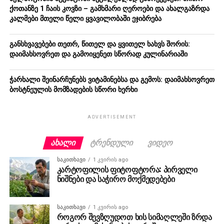
ქოთანზე 1 ჩაის კოვზი – გამხმარი ღეროები და ახალგაზრდა
კალმები მთელი წელი ყვავილობაში ეჯიბრება
განსხვავებები თეთრ, წითელ და ყვითელ ხახვს შორის:
დაიმახსოვრეთ და გამოიყენეთ სწორად კულინარიაში
ჭარხალი შეინარჩუნებს ვიტამინებსა და გემოს: დაიმახსოვრეთ
ბოსტნეულის მომზადების სწორი ხერხი
ADVERTISEMENT
ᲐᲮᲐᲚᲘ
ᲢᲠᲔᲜᲓᲣᲚᲘ
ᲕᲘᲓᲔᲝ
ᲡᲐᲙᲘᲗᲮᲐᲕᲘ
1 კვირის ago
კარტოფილის ფიტოფტორა: პირველი
ნიშნები და საჭირო მოქმედებები
ᲡᲐᲙᲘᲗᲮᲐᲕᲘ
1 კვირის ago
როგორ შევზღუდოთ ხის სიმაღლეში ზრდა