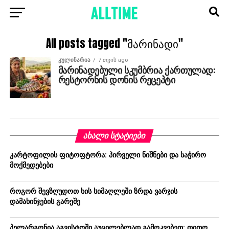
All posts tagged "მარინადი"
ᲙᲣᲚᲘᲜᲐᲠᲘᲐ
7 თვის ago
მარინადებული სკუმბრია ქართულად:
რესტორნის დონის რეცეპტი
ᲐᲮᲐᲚᲘ ᲡᲢᲐᲢᲘᲔᲑᲘ
კარტოფილის ფიტოფტორა: პირველი ნიშნები და საჭირო
მოქმედებები
როგორ შევზღუდოთ ხის სიმაღლეში ზრდა ვარჯის
დამახინჯების გარეშე
პელარგონია აგვისტოში აუცილებლად გამოკვებეთ: თითო