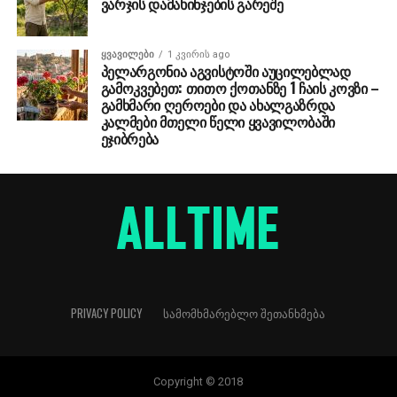
ვარჯის დამახინჯების გარეშე
ᲧᲕᲐᲕᲘᲚᲔᲑᲘ
1 კვირის ago
პელარგონია აგვისტოში აუცილებლად
გამოკვებეთ: თითო ქოთანზე 1 ჩაის კოვზი –
გამხმარი ღეროები და ახალგაზრდა
კალმები მთელი წელი ყვავილობაში
ეჯიბრება
PRIVACY POLICY
ᲡᲐᲛᲝᲛᲮᲛᲐᲠᲔᲑᲚᲝ ᲨᲔᲗᲐᲜᲮᲛᲔᲑᲐ
Copyright © 2018