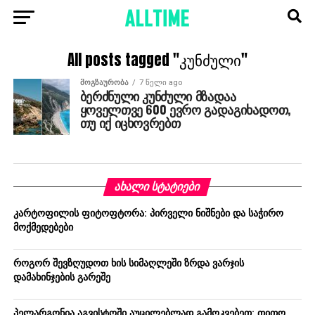
All posts tagged "კუნძული"
ᲛᲝᲒᲖᲐᲣᲠᲝᲑᲐ
7 წელი ago
ბერძნული კუნძული მზადაა
ყოველთვე 600 ევრო გადაგიხადოთ,
თუ იქ იცხოვრებთ
ᲐᲮᲐᲚᲘ ᲡᲢᲐᲢᲘᲔᲑᲘ
კარტოფილის ფიტოფტორა: პირველი ნიშნები და საჭირო
მოქმედებები
როგორ შევზღუდოთ ხის სიმაღლეში ზრდა ვარჯის
დამახინჯების გარეშე
პელარგონია აგვისტოში აუცილებლად გამოკვებეთ: თითო