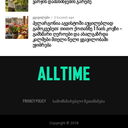
ვარჯის დამახინჯების გარეშე
ᲧᲕᲐᲕᲘᲚᲔᲑᲘ
2 საათის ago
პელარგონია აგვისტოში აუცილებლად
გამოკვებეთ: თითო ქოთანზე 1 ჩაის კოვზი –
გამხმარი ღეროები და ახალგაზრდა
კალმები მთელი წელი ყვავილობაში
ეჯიბრება
PRIVACY POLICY
ᲡᲐᲛᲝᲛᲮᲛᲐᲠᲔᲑᲚᲝ ᲨᲔᲗᲐᲜᲮᲛᲔᲑᲐ
Copyright © 2018