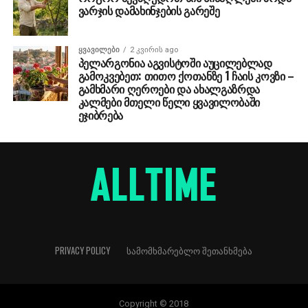
ვარჯის დამახინჯების გარეშე
ᲧᲕᲐᲕᲘᲚᲔᲑᲘ
2 კვირის ago
პელარგონია აგვისტოში აუცილებლად
გამოკვებეთ: თითო ქოთანზე 1 ჩაის კოვზი –
გამხმარი ღეროები და ახალგაზრდა
კალმები მთელი წელი ყვავილობაში
ეჯიბრება
PRIVACY POLICY
ᲡᲐᲛᲝᲛᲮᲛᲐᲠᲔᲑᲚᲝ ᲨᲔᲗᲐᲜᲮᲛᲔᲑᲐ
Copyright © 2018