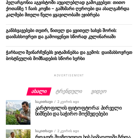
პელარგონია აგვისტოში აუცილებლად გამოკვებეთ: თითო
ქოთანზე 1 ჩაის კოვზი – გამხმარი ღეროები და ახალგაზრდა
კალმები მთელი წელი ყვავილობაში ეჯიბრება
განსხვავებები თეთრ, წითელ და ყვითელ ხახვს შორის:
დაიმახსოვრეთ და გამოიყენეთ სწორად კულინარიაში
ჭარხალი შეინარჩუნებს ვიტამინებსა და გემოს: დაიმახსოვრეთ
ბოსტნეულის მომზადების სწორი ხერხი
ADVERTISEMENT
ᲐᲮᲐᲚᲘ
ᲢᲠᲔᲜᲓᲣᲚᲘ
ᲕᲘᲓᲔᲝ
ᲡᲐᲙᲘᲗᲮᲐᲕᲘ
2 კვირის ago
კარტოფილის ფიტოფტორა: პირველი
ნიშნები და საჭირო მოქმედებები
ᲡᲐᲙᲘᲗᲮᲐᲕᲘ
2 კვირის ago
როგორ შევზღუდოთ ხის სიმაღლეში ზრდა