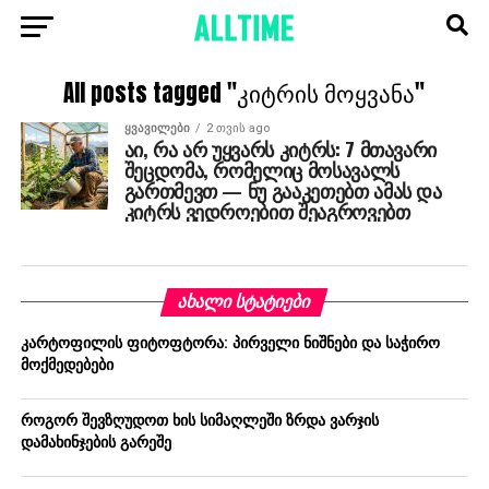
All posts tagged "კიტრის მოყვანა"
ᲧᲕᲐᲕᲘᲚᲔᲑᲘ
2 თვის ago
აი, რა არ უყვარს კიტრს: 7 მთავარი
შეცდომა, რომელიც მოსავალს
გართმევთ — ნუ გააკეთებთ ამას და
კიტრს ვედროებით შეაგროვებთ
ᲐᲮᲐᲚᲘ ᲡᲢᲐᲢᲘᲔᲑᲘ
კარტოფილის ფიტოფტორა: პირველი ნიშნები და საჭირო
მოქმედებები
როგორ შევზღუდოთ ხის სიმაღლეში ზრდა ვარჯის
დამახინჯების გარეშე