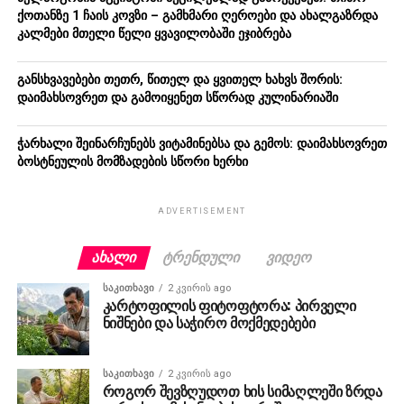
ქოთანზე 1 ჩაის კოვზი – გამხმარი ღეროები და ახალგაზრდა
კალმები მთელი წელი ყვავილობაში ეჯიბრება
განსხვავებები თეთრ, წითელ და ყვითელ ხახვს შორის:
დაიმახსოვრეთ და გამოიყენეთ სწორად კულინარიაში
ჭარხალი შეინარჩუნებს ვიტამინებსა და გემოს: დაიმახსოვრეთ
ბოსტნეულის მომზადების სწორი ხერხი
ADVERTISEMENT
ᲐᲮᲐᲚᲘ
ᲢᲠᲔᲜᲓᲣᲚᲘ
ᲕᲘᲓᲔᲝ
ᲡᲐᲙᲘᲗᲮᲐᲕᲘ
2 კვირის ago
კარტოფილის ფიტოფტორა: პირველი
ნიშნები და საჭირო მოქმედებები
ᲡᲐᲙᲘᲗᲮᲐᲕᲘ
2 კვირის ago
როგორ შევზღუდოთ ხის სიმაღლეში ზრდა