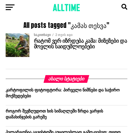
All posts tagged "კამას თესვა"
ᲡᲐᲙᲘᲗᲮᲐᲕᲘ
2 თვის ago
რატომ ვერ იზრდება კამა: მიზეზები და
მოვლის საიდუმლოებები
ᲐᲮᲐᲚᲘ ᲡᲢᲐᲢᲘᲔᲑᲘ
კარტოფილის ფიტოფტორა: პირველი ნიშნები და საჭირო
მოქმედებები
როგორ შევზღუდოთ ხის სიმაღლეში ზრდა ვარჯის
დამახინჯების გარეშე
პელარგონია აგვისტოში აუცილებლად გამოკვებეთ: თითო