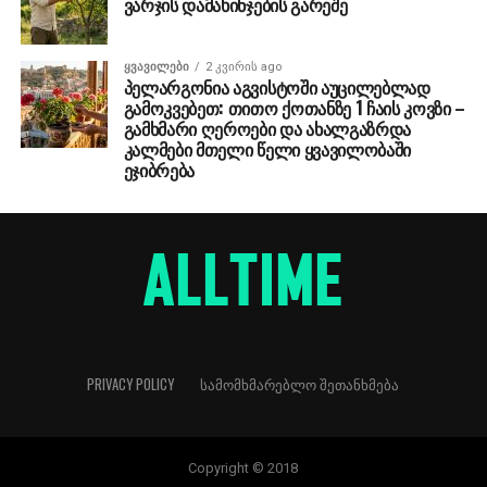
ვარჯის დამახინჯების გარეშე
ᲧᲕᲐᲕᲘᲚᲔᲑᲘ
2 კვირის ago
პელარგონია აგვისტოში აუცილებლად
გამოკვებეთ: თითო ქოთანზე 1 ჩაის კოვზი –
გამხმარი ღეროები და ახალგაზრდა
კალმები მთელი წელი ყვავილობაში
ეჯიბრება
PRIVACY POLICY
ᲡᲐᲛᲝᲛᲮᲛᲐᲠᲔᲑᲚᲝ ᲨᲔᲗᲐᲜᲮᲛᲔᲑᲐ
Copyright © 2018