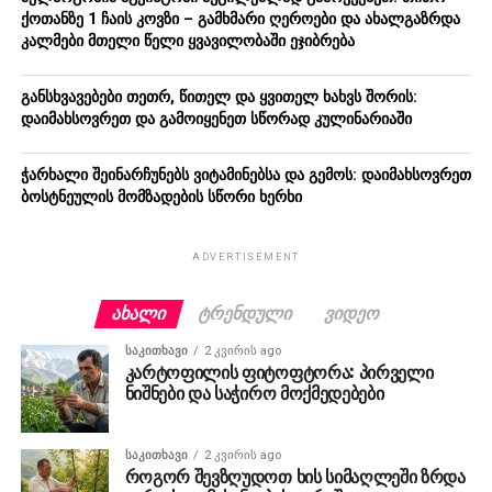
ქოთანზე 1 ჩაის კოვზი – გამხმარი ღეროები და ახალგაზრდა
კალმები მთელი წელი ყვავილობაში ეჯიბრება
განსხვავებები თეთრ, წითელ და ყვითელ ხახვს შორის:
დაიმახსოვრეთ და გამოიყენეთ სწორად კულინარიაში
ჭარხალი შეინარჩუნებს ვიტამინებსა და გემოს: დაიმახსოვრეთ
ბოსტნეულის მომზადების სწორი ხერხი
ADVERTISEMENT
ᲐᲮᲐᲚᲘ
ᲢᲠᲔᲜᲓᲣᲚᲘ
ᲕᲘᲓᲔᲝ
ᲡᲐᲙᲘᲗᲮᲐᲕᲘ
2 კვირის ago
კარტოფილის ფიტოფტორა: პირველი
ნიშნები და საჭირო მოქმედებები
ᲡᲐᲙᲘᲗᲮᲐᲕᲘ
2 კვირის ago
როგორ შევზღუდოთ ხის სიმაღლეში ზრდა