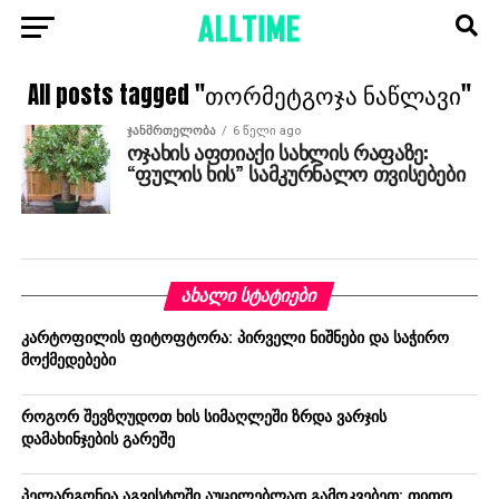
All posts tagged "თორმეტგოჯა ნაწლავი"
ᲯᲐᲜᲛᲠᲗᲔᲚᲝᲑᲐ
6 წელი ago
ოჯახის აფთიაქი სახლის რაფაზე:
“ფულის ხის” სამკურნალო თვისებები
ᲐᲮᲐᲚᲘ ᲡᲢᲐᲢᲘᲔᲑᲘ
კარტოფილის ფიტოფტორა: პირველი ნიშნები და საჭირო
მოქმედებები
როგორ შევზღუდოთ ხის სიმაღლეში ზრდა ვარჯის
დამახინჯების გარეშე
პელარგონია აგვისტოში აუცილებლად გამოკვებეთ: თითო