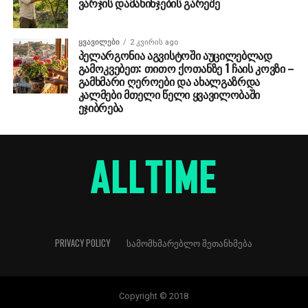
ვარჯის დამახინჯების გარეშე
ᲧᲕᲐᲕᲘᲚᲔᲑᲘ
2 კვირის ago
პელარგონია აგვისტოში აუცილებლად
გამოკვებეთ: თითო ქოთანზე 1 ჩაის კოვზი –
გამხმარი ღეროები და ახალგაზრდა
კალმები მთელი წელი ყვავილობაში
ეჯიბრება
PRIVACY POLICY
ᲡᲐᲛᲝᲛᲮᲛᲐᲠᲔᲑᲚᲝ ᲨᲔᲗᲐᲜᲮᲛᲔᲑᲐ
Copyright © 2018