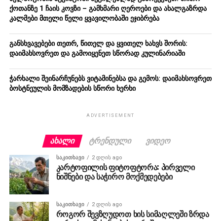
ქოთანზე 1 ჩაის კოვზი – გამხმარი ღეროები და ახალგაზრდა
კალმები მთელი წელი ყვავილობაში ეჯიბრება
განსხვავებები თეთრ, წითელ და ყვითელ ხახვს შორის:
დაიმახსოვრეთ და გამოიყენეთ სწორად კულინარიაში
ჭარხალი შეინარჩუნებს ვიტამინებსა და გემოს: დაიმახსოვრეთ
ბოსტნეულის მომზადების სწორი ხერხი
ADVERTISEMENT
ᲐᲮᲐᲚᲘ
ᲢᲠᲔᲜᲓᲣᲚᲘ
ᲕᲘᲓᲔᲝ
ᲡᲐᲙᲘᲗᲮᲐᲕᲘ
2 დღის ago
კარტოფილის ფიტოფტორა: პირველი
ნიშნები და საჭირო მოქმედებები
ᲡᲐᲙᲘᲗᲮᲐᲕᲘ
2 დღის ago
როგორ შევზღუდოთ ხის სიმაღლეში ზრდა