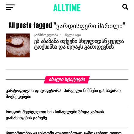
All posts tagged "ვარდისფერი მარილი"
ᲯᲐᲜᲛᲠᲗᲔᲚᲝᲑᲐ
5 წელი ago
ეს აბაზანა თქვენი სხეულიდან ყველა
ტოქსინსა და შლაკს გამოდევნის
ᲐᲮᲐᲚᲘ ᲡᲢᲐᲢᲘᲔᲑᲘ
კარტოფილის ფიტოფტორა: პირველი ნიშნები და საჭირო
მოქმედებები
როგორ შევზღუდოთ ხის სიმაღლეში ზრდა ვარჯის
დამახინჯების გარეშე
პელარგონია აგვისტოში აუცილებლად გამოკვებეთ: თითო