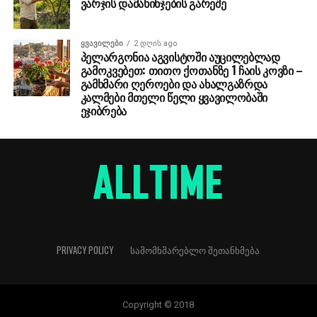
ვარჯის დამახინჯების გარეშე
ᲧᲕᲐᲕᲘᲚᲔᲑᲘ
2 დღის ago
პელარგონია აგვისტოში აუცილებლად
გამოკვებეთ: თითო ქოთანზე 1 ჩაის კოვზი –
გამხმარი ღეროები და ახალგაზრდა
კალმები მთელი წელი ყვავილობაში
ეჯიბრება
PRIVACY POLICY
ᲡᲐᲛᲝᲛᲮᲛᲐᲠᲔᲑᲚᲝ ᲨᲔᲗᲐᲜᲮᲛᲔᲑᲐ
Copyright © 2018