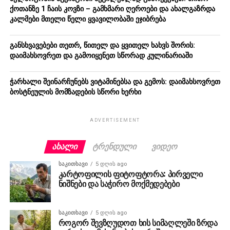
ქოთანზე 1 ჩაის კოვზი – გამხმარი ღეროები და ახალგაზრდა
კალმები მთელი წელი ყვავილობაში ეჯიბრება
განსხვავებები თეთრ, წითელ და ყვითელ ხახვს შორის:
დაიმახსოვრეთ და გამოიყენეთ სწორად კულინარიაში
ჭარხალი შეინარჩუნებს ვიტამინებსა და გემოს: დაიმახსოვრეთ
ბოსტნეულის მომზადების სწორი ხერხი
ADVERTISEMENT
ᲐᲮᲐᲚᲘ
ᲢᲠᲔᲜᲓᲣᲚᲘ
ᲕᲘᲓᲔᲝ
ᲡᲐᲙᲘᲗᲮᲐᲕᲘ
5 დღის ago
კარტოფილის ფიტოფტორა: პირველი
ნიშნები და საჭირო მოქმედებები
ᲡᲐᲙᲘᲗᲮᲐᲕᲘ
5 დღის ago
როგორ შევზღუდოთ ხის სიმაღლეში ზრდა