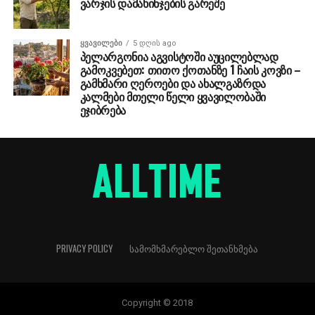
ვარჯის დამახინჯების გარეშე
ᲧᲕᲐᲕᲘᲚᲔᲑᲘ
5 დღის ago
პელარგონია აგვისტოში აუცილებლად
გამოკვებეთ: თითო ქოთანზე 1 ჩაის კოვზი –
გამხმარი ღეროები და ახალგაზრდა
კალმები მთელი წელი ყვავილობაში
ეჯიბრება
PRIVACY POLICY
ᲡᲐᲛᲝᲛᲮᲛᲐᲠᲔᲑᲚᲝ ᲨᲔᲗᲐᲜᲮᲛᲔᲑᲐ
Copyright © 2018