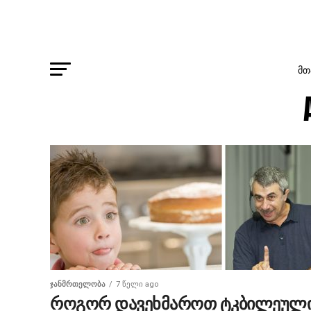
ᲛᲗ
ᲯᲐᲜᲛᲠᲗᲔᲚᲝᲑᲐ
7 წელი ago
როგორ დავეხმაროთ ტკბილეულ