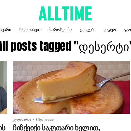
ᲐᲕᲐᲠᲘ
ᲡᲐᲙᲘᲗᲮᲐᲕᲘ
ᲰᲝᲠᲝᲡᲙᲝᲞᲘ
ᲢᲔᲡᲢᲔᲑᲘ
ᲕᲘᲓᲔᲝ
ᲤᲝ
All posts tagged "დესერტი
ᲙᲣᲚᲘᲜᲐᲠᲘᲐ
8 წელი ago
ის
ჩიზქეიქი საკუთარი ხელით,