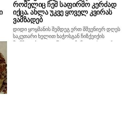
რომელიც ჩემ საფირმო კერძად
ი
იქცა. ახლა უკვე ყოველ კვირას
ვამზადებ
დიდი ყოყმანის შემდეგ ერთ მშვენიერ დღეს
საკუთარი ხელით ხაჭოსგან ჩიზქეიქის
ი
მომზადება გადავწყვიტე. ჩემდა გასაკვირად,
პირველივე ჯერზე დესერტი იმდენად ლამაზი,
ფუმფულა, ჰაეროვანი და რაც მთავარია,
გემრიელი გამოვიდა,...