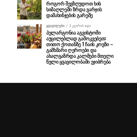
როგორ შევზღუდოთ ხის
სიმაღლეში ზრდა ვარჯის
დამახინჯების გარეშე
ᲧᲕᲐᲕᲘᲚᲔᲑᲘ
2 კვირის ago
პელარგონია აგვისტოში
აუცილებლად გამოკვებეთ:
თითო ქოთანზე 1 ჩაის კოვზი –
გამხმარი ღეროები და
ახალგაზრდა კალმები მთელი
წელი ყვავილობაში ეჯიბრება