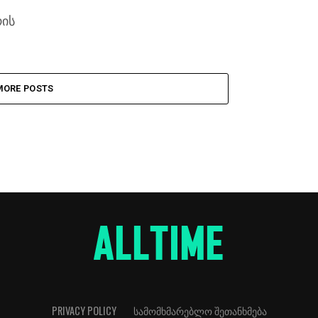
რის
MORE POSTS
PRIVACY POLICY
ᲡᲐᲛᲝᲛᲮᲛᲐᲠᲔᲑᲚᲝ ᲨᲔᲗᲐᲜᲮᲛᲔᲑᲐ