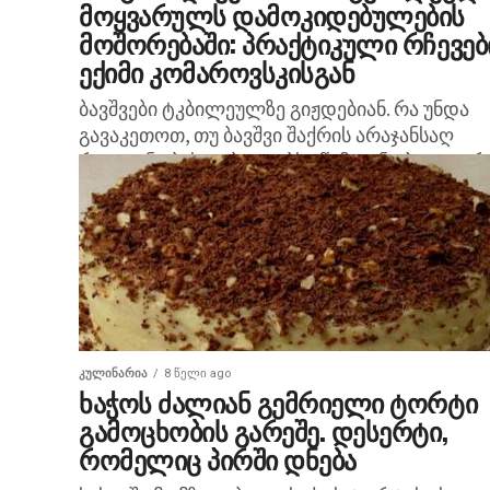
მოყვარულს დამოკიდებულების
მოშორებაში: პრაქტიკული რჩევებ
ექიმი კომაროვსკისგან
ბავშვები ტკბილეულზე გიჟდებიან. რა უნდა
გავაკეთოთ, თუ ბავშვი შაქრის არაჯანსაღ
რაოდენობას ღებულობს? წამყვანი პედიატრ
აგიხსნით, თუ რას ნიშნავს „ძალიან ბევრი“ და
გიამბობთ, როგორ შეამციროთ ტკბილი
პროდუქტების...
ᲙᲣᲚᲘᲜᲐᲠᲘᲐ
8 წელი ago
ხაჭოს ძალიან გემრიელი ტორტი
გამოცხობის გარეშე. დესერტი,
რომელიც პირში დნება