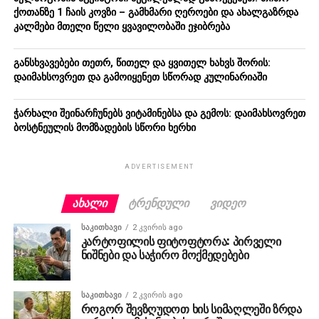
ქოთანზე 1 ჩაის კოვზი – გამხმარი ღეროები და ახალგაზრდა
კალმები მთელი წელი ყვავილობაში ეჯიბრება
განსხვავებები თეთრ, წითელ და ყვითელ ხახვს შორის:
დაიმახსოვრეთ და გამოიყენეთ სწორად კულინარიაში
ჭარხალი შეინარჩუნებს ვიტამინებსა და გემოს: დაიმახსოვრეთ
ბოსტნეულის მომზადების სწორი ხერხი
ADVERTISEMENT
ᲐᲮᲐᲚᲘ
ᲢᲠᲔᲜᲓᲣᲚᲘ
ᲕᲘᲓᲔᲝ
ᲡᲐᲙᲘᲗᲮᲐᲕᲘ
2 კვირის ago
კარტოფილის ფიტოფტორა: პირველი
ნიშნები და საჭირო მოქმედებები
ᲡᲐᲙᲘᲗᲮᲐᲕᲘ
2 კვირის ago
როგორ შევზღუდოთ ხის სიმაღლეში ზრდა