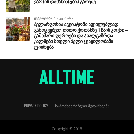
ვარჯის დამახინჯების გარეშე
ᲧᲕᲐᲕᲘᲚᲔᲑᲘ
2 კვირის ago
პელარგონია აგვისტოში აუცილებლად
გამოკვებეთ: თითო ქოთანზე 1 ჩაის კოვზი –
გამხმარი ღეროები და ახალგაზრდა
კალმები მთელი წელი ყვავილობაში
ეჯიბრება
PRIVACY POLICY
ᲡᲐᲛᲝᲛᲮᲛᲐᲠᲔᲑᲚᲝ ᲨᲔᲗᲐᲜᲮᲛᲔᲑᲐ
Copyright © 2018