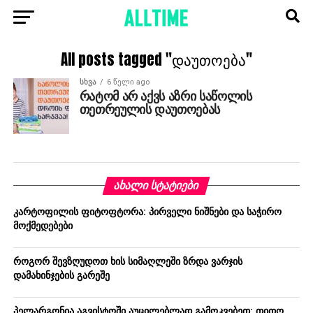
All posts tagged "დაუთოება"
ᲡᲮᲕᲐ
6 წელი ago
რატომ არ აქვს აზრი საწოლის
თეთრეულის დაუთოებას
ᲐᲮᲐᲚᲘ ᲡᲢᲐᲢᲘᲔᲑᲘ
კარტოფილის ფიტოფტორა: პირველი ნიშნები და საჭირო
მოქმედებები
როგორ შევზღუდოთ ხის სიმაღლეში ზრდა ვარჯის
დამახინჯების გარეშე
პელარგონია აგვისტოში აუცილებლად გამოკვებეთ: თითო