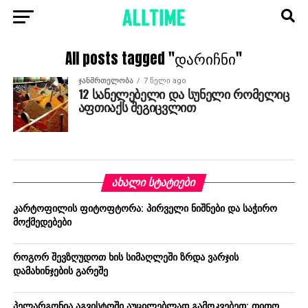
All posts tagged "დარიჩნი"
ᲯᲐᲜᲛᲠᲗᲔᲚᲝᲑᲐ
7 წელი ago
12 სანელებელი და სუნელი რომელიც
აფთიაქს შეგიცვლით
ᲐᲮᲐᲚᲘ ᲡᲢᲐᲢᲘᲔᲑᲘ
კარტოფილის ფიტოფტორა: პირველი ნიშნები და საჭირო
მოქმედებები
როგორ შევზღუდოთ ხის სიმაღლეში ზრდა ვარჯის
დამახინჯების გარეშე
პელარგონია აგვისტოში აუცილებლად გამოკვებეთ: თითო