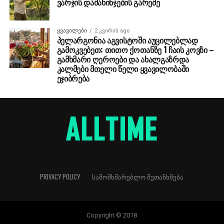
ვარჯის დამახინჯების გარეშე
ᲧᲕᲐᲕᲘᲚᲔᲑᲘ
2 კვირის ago
პელარგონია აგვისტოში აუცილებლად
გამოკვებეთ: თითო ქოთანზე 1 ჩაის კოვზი –
გამხმარი ღეროები და ახალგაზრდა
კალმები მთელი წელი ყვავილობაში
ეჯიბრება
PRIVACY POLICY
ᲡᲐᲛᲝᲛᲮᲛᲐᲠᲔᲑᲚᲝ ᲨᲔᲗᲐᲜᲮᲛᲔᲑᲐ
Copyright © 2018