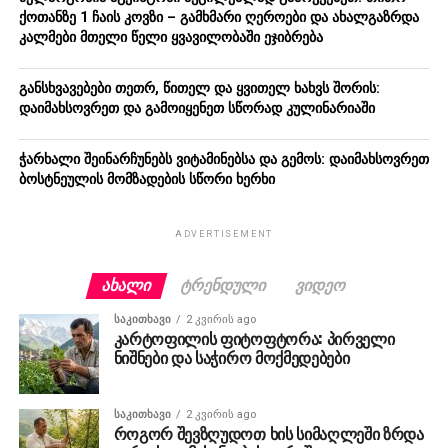
ქოთანზე 1 ჩაის კოვზი – გამხმარი ღეროები და ახალგაზრდა
კალმები მთელი წელი ყვავილობაში ეჯიბრება
განსხვავებები თეთრ, წითელ და ყვითელ ხახვს შორის:
დაიმახსოვრეთ და გამოიყენეთ სწორად კულინარიაში
ჭარხალი შეინარჩუნებს ვიტამინებსა და გემოს: დაიმახსოვრეთ
ბოსტნეულის მომზადების სწორი ხერხი
ADVERTISEMENT
ᲐᲮᲐᲚᲘ
ᲢᲠᲔᲜᲓᲣᲚᲘ
ᲕᲘᲓᲔᲝ
ᲡᲐᲙᲘᲗᲮᲐᲕᲘ
2 კვირის ago
კარტოფილის ფიტოფტორა: პირველი
ნიშნები და საჭირო მოქმედებები
ᲡᲐᲙᲘᲗᲮᲐᲕᲘ
2 კვირის ago
როგორ შევზღუდოთ ხის სიმაღლეში ზრდა