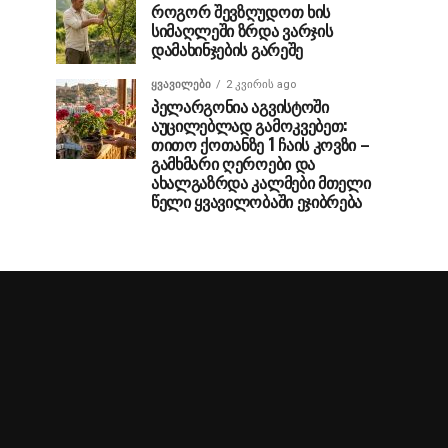
როგორ შევზღუდოთ ხის
სიმაღლეში ზრდა ვარჯის
დამახინჯების გარეშე
ᲧᲕᲐᲕᲘᲚᲔᲑᲘ
2 კვირის ago
პელარგონია აგვისტოში
აუცილებლად გამოკვებეთ:
თითო ქოთანზე 1 ჩაის კოვზი –
გამხმარი ღეროები და
ახალგაზრდა კალმები მთელი
წელი ყვავილობაში ეჯიბრება