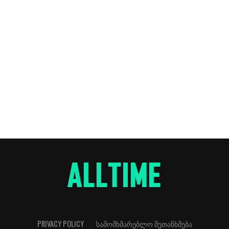
PRIVACY POLICY
ᲡᲐᲛᲝᲛᲮᲛᲐᲠᲔᲑᲚᲝ ᲨᲔᲗᲐᲜᲮᲛᲔᲑᲐ