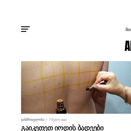
ᲛᲗ
A
ᲯᲐᲜᲛᲠᲗᲔᲚᲝᲑᲐ
7 წელი ago
გაიკეთეთ იოდის ბადეები