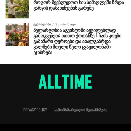
როგორ შევზღუდოთ ხის სიმაღლეში ზრდა
ვარჯის დამახინჯების გარეშე
ᲧᲕᲐᲕᲘᲚᲔᲑᲘ
2 კვირის ago
პელარგონია აგვისტოში აუცილებლად
გამოკვებეთ: თითო ქოთანზე 1 ჩაის კოვზი –
გამხმარი ღეროები და ახალგაზრდა
კალმები მთელი წელი ყვავილობაში
ეჯიბრება
PRIVACY POLICY
ᲡᲐᲛᲝᲛᲮᲛᲐᲠᲔᲑᲚᲝ ᲨᲔᲗᲐᲜᲮᲛᲔᲑᲐ