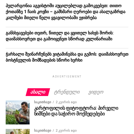
პელარგონია აგვისტოში აუცილებლად გამოკვებეთ: თითო
ქოთანზე 1 ჩაის კოვზი – გამხმარი ღეროები და ახალგაზრდა
კალმები მთელი წელი ყვავილობაში ეჯიბრება
განსხვავებები თეთრ, წითელ და ყვითელ ხახვს შორის:
დაიმახსოვრეთ და გამოიყენეთ სწორად კულინარიაში
ჭარხალი შეინარჩუნებს ვიტამინებსა და გემოს: დაიმახსოვრეთ
ბოსტნეულის მომზადების სწორი ხერხი
ADVERTISEMENT
ᲐᲮᲐᲚᲘ
ᲢᲠᲔᲜᲓᲣᲚᲘ
ᲕᲘᲓᲔᲝ
ᲡᲐᲙᲘᲗᲮᲐᲕᲘ
2 კვირის ago
კარტოფილის ფიტოფტორა: პირველი
ნიშნები და საჭირო მოქმედებები
ᲡᲐᲙᲘᲗᲮᲐᲕᲘ
2 კვირის ago