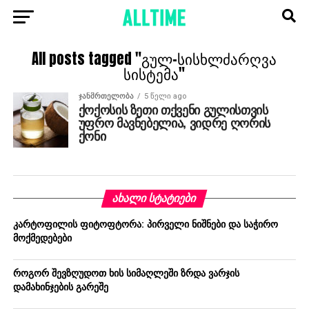
All posts tagged "გულ–სისხლძარღვა
სისტემა"
ᲯᲐᲜᲛᲠᲗᲔᲚᲝᲑᲐ
5 წელი ago
ქოქოსის ზეთი თქვენი გულისთვის
უფრო მავნებელია, ვიდრე ღორის
ქონი
ᲐᲮᲐᲚᲘ ᲡᲢᲐᲢᲘᲔᲑᲘ
კარტოფილის ფიტოფტორა: პირველი ნიშნები და საჭირო
მოქმედებები
როგორ შევზღუდოთ ხის სიმაღლეში ზრდა ვარჯის
დამახინჯების გარეშე