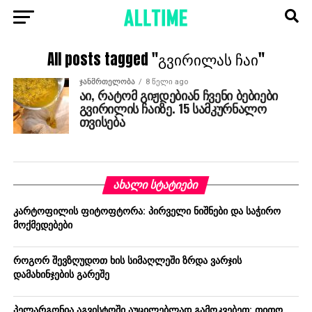
All posts tagged "გვირილას ჩაი"
ᲯᲐᲜᲛᲠᲗᲔᲚᲝᲑᲐ
8 წელი ago
აი, რატომ გიჟდებიან ჩვენი ბებიები
გვირილის ჩაიზე. 15 სამკურნალო
თვისება
ᲐᲮᲐᲚᲘ ᲡᲢᲐᲢᲘᲔᲑᲘ
კარტოფილის ფიტოფტორა: პირველი ნიშნები და საჭირო
მოქმედებები
როგორ შევზღუდოთ ხის სიმაღლეში ზრდა ვარჯის
დამახინჯების გარეშე
პელარგონია აგვისტოში აუცილებლად გამოკვებეთ: თითო