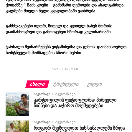
ქოთანზე 1 ჩაის კოვზი – გამხმარი ღეროები და ახალგაზრდა
კალმები მთელი წელი ყვავილობაში ეჯიბრება
განსხვავებები თეთრ, წითელ და ყვითელ ხახვს შორის:
დაიმახსოვრეთ და გამოიყენეთ სწორად კულინარიაში
ჭარხალი შეინარჩუნებს ვიტამინებსა და გემოს: დაიმახსოვრეთ
ბოსტნეულის მომზადების სწორი ხერხი
ADVERTISEMENT
ᲐᲮᲐᲚᲘ
ᲢᲠᲔᲜᲓᲣᲚᲘ
ᲕᲘᲓᲔᲝ
ᲡᲐᲙᲘᲗᲮᲐᲕᲘ
2 კვირის ago
კარტოფილის ფიტოფტორა: პირველი
ნიშნები და საჭირო მოქმედებები
ᲡᲐᲙᲘᲗᲮᲐᲕᲘ
2 კვირის ago
როგორ შევზღუდოთ ხის სიმაღლეში ზრდა