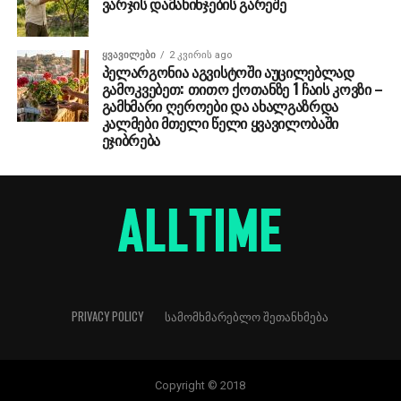
ვარჯის დამახინჯების გარეშე
ᲧᲕᲐᲕᲘᲚᲔᲑᲘ
2 კვირის ago
პელარგონია აგვისტოში აუცილებლად
გამოკვებეთ: თითო ქოთანზე 1 ჩაის კოვზი –
გამხმარი ღეროები და ახალგაზრდა
კალმები მთელი წელი ყვავილობაში
ეჯიბრება
PRIVACY POLICY
ᲡᲐᲛᲝᲛᲮᲛᲐᲠᲔᲑᲚᲝ ᲨᲔᲗᲐᲜᲮᲛᲔᲑᲐ
Copyright © 2018