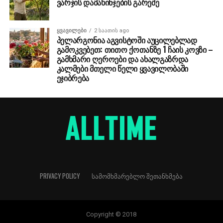
ვარჯის დამახინჯების გარეშე
ᲧᲕᲐᲕᲘᲚᲔᲑᲘ
2 საათის ago
პელარგონია აგვისტოში აუცილებლად
გამოკვებეთ: თითო ქოთანზე 1 ჩაის კოვზი –
გამხმარი ღეროები და ახალგაზრდა
კალმები მთელი წელი ყვავილობაში
ეჯიბრება
PRIVACY POLICY
ᲡᲐᲛᲝᲛᲮᲛᲐᲠᲔᲑᲚᲝ ᲨᲔᲗᲐᲜᲮᲛᲔᲑᲐ
Copyright © 2018