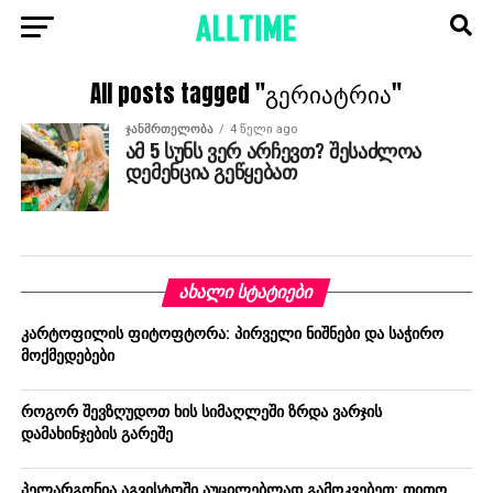
All posts tagged "გერიატრია"
ᲯᲐᲜᲛᲠᲗᲔᲚᲝᲑᲐ
4 წელი ago
ამ 5 სუნს ვერ არჩევთ? შესაძლოა
დემენცია გეწყებათ
ᲐᲮᲐᲚᲘ ᲡᲢᲐᲢᲘᲔᲑᲘ
კარტოფილის ფიტოფტორა: პირველი ნიშნები და საჭირო
მოქმედებები
როგორ შევზღუდოთ ხის სიმაღლეში ზრდა ვარჯის
დამახინჯების გარეშე
პელარგონია აგვისტოში აუცილებლად გამოკვებეთ: თითო