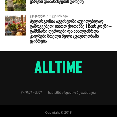
ვარჯის დამახინჯების გარეშე
ᲧᲕᲐᲕᲘᲚᲔᲑᲘ
2 კვირის ago
პელარგონია აგვისტოში აუცილებლად
გამოკვებეთ: თითო ქოთანზე 1 ჩაის კოვზი –
გამხმარი ღეროები და ახალგაზრდა
კალმები მთელი წელი ყვავილობაში
ეჯიბრება
PRIVACY POLICY
ᲡᲐᲛᲝᲛᲮᲛᲐᲠᲔᲑᲚᲝ ᲨᲔᲗᲐᲜᲮᲛᲔᲑᲐ
Copyright © 2018