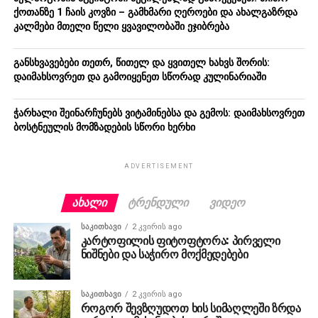
ქოთანზე 1 ჩაის კოვზი – გამხმარი ღეროები და ახალგაზრდა
კალმები მთელი წელი ყვავილობაში ეჯიბრება
განსხვავებები თეთრ, წითელ და ყვითელ ხახვს შორის:
დაიმახსოვრეთ და გამოიყენეთ სწორად კულინარიაში
ჭარხალი შეინარჩუნებს ვიტამინებსა და გემოს: დაიმახსოვრეთ
ბოსტნეულის მომზადების სწორი ხერხი
ADVERTISEMENT
ᲐᲮᲐᲚᲘ
ᲢᲠᲔᲜᲓᲣᲚᲘ
ᲕᲘᲓᲔᲝ
ᲡᲐᲙᲘᲗᲮᲐᲕᲘ
2 კვირის ago
კარტოფილის ფიტოფტორა: პირველი
ნიშნები და საჭირო მოქმედებები
ᲡᲐᲙᲘᲗᲮᲐᲕᲘ
2 კვირის ago
როგორ შევზღუდოთ ხის სიმაღლეში ზრდა