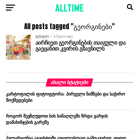
All posts tagged "გეორგინები"
ᲢᲔᲡᲢᲔᲑᲘ
6 წელი ago
აირჩიეთ გეორგინების თაიგული და
გაეცანით კვირის გზავნილს
ᲐᲮᲐᲚᲘ ᲡᲢᲐᲢᲘᲔᲑᲘ
კარტოფილის ფიტოფტორა: პირველი ნიშნები და საჭირო
მოქმედებები
როგორ შევზღუდოთ ხის სიმაღლეში ზრდა ვარჯის
დამახინჯების გარეშე
პელარგონია აგვისტოში აუცილებლად გამოკვებეთ: თითო