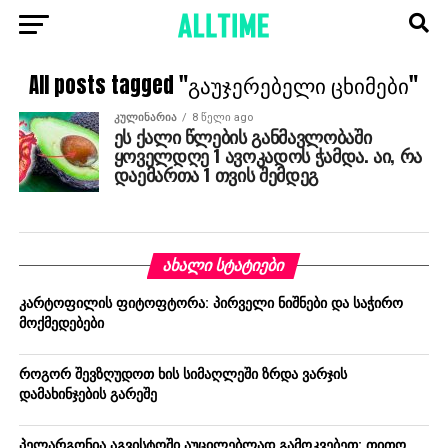
All posts tagged "გაუჯერებელი ცხიმები"
ᲙᲣᲚᲘᲜᲐᲠᲘᲐ
8 წელი ago
ეს ქალი წლების განმავლობაში
ყოველდღე 1 ავოკადოს ჭამდა. აი, რა
დაემართა 1 თვის შემდეგ
ᲐᲮᲐᲚᲘ ᲡᲢᲐᲢᲘᲔᲑᲘ
კარტოფილის ფიტოფტორა: პირველი ნიშნები და საჭირო
მოქმედებები
როგორ შევზღუდოთ ხის სიმაღლეში ზრდა ვარჯის
დამახინჯების გარეშე
პელარგონია აგვისტოში აუცილებლად გამოკვებეთ: თითო