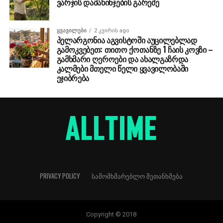
ვარჯის დამახინჯების გარეშე
ᲧᲕᲐᲕᲘᲚᲔᲑᲘ
2 კვირის ago
პელარგონია აგვისტოში აუცილებლად
გამოკვებეთ: თითო ქოთანზე 1 ჩაის კოვზი –
გამხმარი ღეროები და ახალგაზრდა
კალმები მთელი წელი ყვავილობაში
ეჯიბრება
PRIVACY POLICY
ᲡᲐᲛᲝᲛᲮᲛᲐᲠᲔᲑᲚᲝ ᲨᲔᲗᲐᲜᲮᲛᲔᲑᲐ
Copyright © 2018