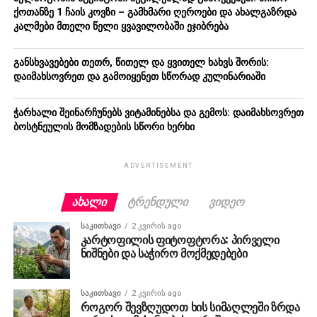
ქოთანზე 1 ჩაის კოვზი – გამხმარი ღეროები და ახალგაზრდა
კალმები მთელი წელი ყვავილობაში ეჯიბრება
განსხვავებები თეთრ, წითელ და ყვითელ ხახვს შორის:
დაიმახსოვრეთ და გამოიყენეთ სწორად კულინარიაში
ჭარხალი შეინარჩუნებს ვიტამინებსა და გემოს: დაიმახსოვრეთ
ბოსტნეულის მომზადების სწორი ხერხი
ADVERTISEMENT
ᲐᲮᲐᲚᲘ
ᲢᲠᲔᲜᲓᲣᲚᲘ
ᲕᲘᲓᲔᲝ
ᲡᲐᲙᲘᲗᲮᲐᲕᲘ
2 კვირის ago
კარტოფილის ფიტოფტორა: პირველი
ნიშნები და საჭირო მოქმედებები
ᲡᲐᲙᲘᲗᲮᲐᲕᲘ
2 კვირის ago
როგორ შევზღუდოთ ხის სიმაღლეში ზრდა