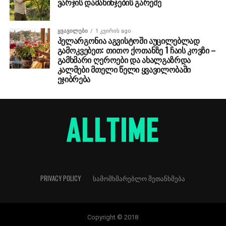
ვარჯის დამახინჯების გარეშე
ᲧᲕᲐᲕᲘᲚᲔᲑᲘ
1 კვირის ago
პელარგონია აგვისტოში აუცილებლად
გამოკვებეთ: თითო ქოთანზე 1 ჩაის კოვზი –
გამხმარი ღეროები და ახალგაზრდა
კალმები მთელი წელი ყვავილობაში
ეჯიბრება
PRIVACY POLICY
ᲡᲐᲛᲝᲛᲮᲛᲐᲠᲔᲑᲚᲝ ᲨᲔᲗᲐᲜᲮᲛᲔᲑᲐ
Copyright © 2018