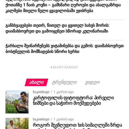
ქოთანზე 1 ჩაის კოვზი – გამხმარი ღეროები და ახალგაზრდა
კალმები მთელი წელი ყვავილობაში ეჯიბრება
განსხვავებები თეთრ, წითელ და ყვითელ ხახვს შორის:
დაიმახსოვრეთ და გამოიყენეთ სწორად კულინარიაში
ჭარხალი შეინარჩუნებს ვიტამინებსა და გემოს: დაიმახსოვრეთ
ბოსტნეულის მომზადების სწორი ხერხი
ADVERTISEMENT
ᲐᲮᲐᲚᲘ
ᲢᲠᲔᲜᲓᲣᲚᲘ
ᲕᲘᲓᲔᲝ
ᲡᲐᲙᲘᲗᲮᲐᲕᲘ
1 კვირის ago
კარტოფილის ფიტოფტორა: პირველი
ნიშნები და საჭირო მოქმედებები
ᲡᲐᲙᲘᲗᲮᲐᲕᲘ
1 კვირის ago
როგორ შევზღუდოთ ხის სიმაღლეში ზრდა