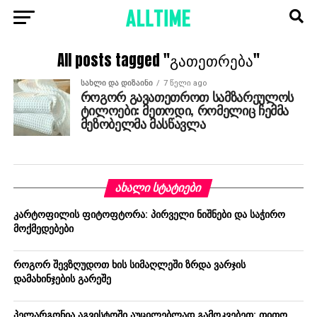
All posts tagged "გათეთრება"
ᲡᲐᲮᲚᲘ ᲓᲐ ᲓᲘᲖᲐᲘᲜᲘ
7 წელი ago
როგორ გავათეთროთ სამზარეულოს
ტილოები: მეთოდი, რომელიც ჩემმა
მეზობელმა მასწავლა
ᲐᲮᲐᲚᲘ ᲡᲢᲐᲢᲘᲔᲑᲘ
კარტოფილის ფიტოფტორა: პირველი ნიშნები და საჭირო
მოქმედებები
როგორ შევზღუდოთ ხის სიმაღლეში ზრდა ვარჯის
დამახინჯების გარეშე
პელარგონია აგვისტოში აუცილებლად გამოკვებეთ: თითო