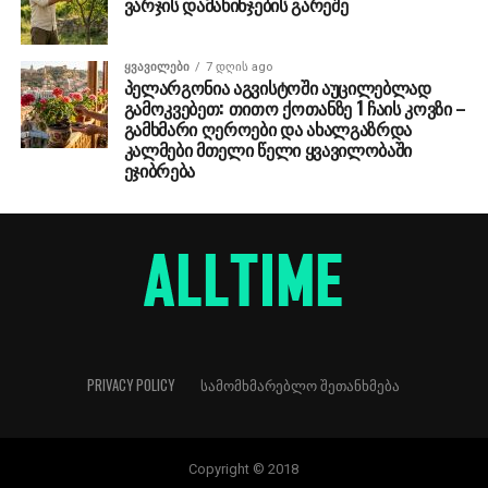
ვარჯის დამახინჯების გარეშე
ᲧᲕᲐᲕᲘᲚᲔᲑᲘ
7 დღის ago
პელარგონია აგვისტოში აუცილებლად
გამოკვებეთ: თითო ქოთანზე 1 ჩაის კოვზი –
გამხმარი ღეროები და ახალგაზრდა
კალმები მთელი წელი ყვავილობაში
ეჯიბრება
PRIVACY POLICY
ᲡᲐᲛᲝᲛᲮᲛᲐᲠᲔᲑᲚᲝ ᲨᲔᲗᲐᲜᲮᲛᲔᲑᲐ
Copyright © 2018