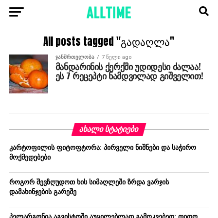
All posts tagged "გადაღლა"
ᲯᲐᲜᲛᲠᲗᲔᲚᲝᲑᲐ
7 წელი ago
მანდარინის ქერქში უდიდესი ძალაა!
ეს 7 რეცეპტი ნამდვილად გიშველით!
ᲐᲮᲐᲚᲘ ᲡᲢᲐᲢᲘᲔᲑᲘ
კარტოფილის ფიტოფტორა: პირველი ნიშნები და საჭირო
მოქმედებები
როგორ შევზღუდოთ ხის სიმაღლეში ზრდა ვარჯის
დამახინჯების გარეშე
პელარგონია აგვისტოში აუცილებლად გამოკვებეთ: თითო