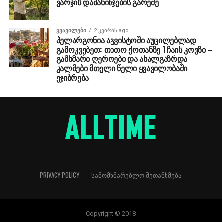
ვარჯის დამახინჯების გარეშე
ᲧᲕᲐᲕᲘᲚᲔᲑᲘ
2 კვირის ago
პელარგონია აგვისტოში აუცილებლად
გამოკვებეთ: თითო ქოთანზე 1 ჩაის კოვზი –
გამხმარი ღეროები და ახალგაზრდა
კალმები მთელი წელი ყვავილობაში
ეჯიბრება
PRIVACY POLICY
ᲡᲐᲛᲝᲛᲮᲛᲐᲠᲔᲑᲚᲝ ᲨᲔᲗᲐᲜᲮᲛᲔᲑᲐ
Copyright © 2018