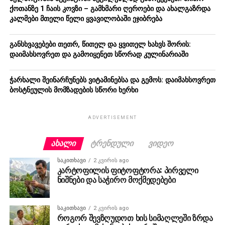
ქოთანზე 1 ჩაის კოვზი – გამხმარი ღეროები და ახალგაზრდა
კალმები მთელი წელი ყვავილობაში ეჯიბრება
განსხვავებები თეთრ, წითელ და ყვითელ ხახვს შორის:
დაიმახსოვრეთ და გამოიყენეთ სწორად კულინარიაში
ჭარხალი შეინარჩუნებს ვიტამინებსა და გემოს: დაიმახსოვრეთ
ბოსტნეულის მომზადების სწორი ხერხი
ADVERTISEMENT
ᲐᲮᲐᲚᲘ
ᲢᲠᲔᲜᲓᲣᲚᲘ
ᲕᲘᲓᲔᲝ
ᲡᲐᲙᲘᲗᲮᲐᲕᲘ
2 კვირის ago
კარტოფილის ფიტოფტორა: პირველი
ნიშნები და საჭირო მოქმედებები
ᲡᲐᲙᲘᲗᲮᲐᲕᲘ
2 კვირის ago
როგორ შევზღუდოთ ხის სიმაღლეში ზრდა