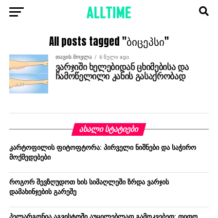
All posts tagged "ბიცეპსი"
ᲗᲐᲕᲘᲡ ᲛᲝᲕᲚᲐ
6 წელი ago
ვარჯიში ხელებიდან ცხიმებისა და
ჩამოწელილი კანის გასაქრობად
ᲐᲮᲐᲚᲘ ᲡᲢᲐᲢᲘᲔᲑᲘ
კარტოფილის ფიტოფტორა: პირველი ნიშნები და საჭირო
მოქმედებები
როგორ შევზღუდოთ ხის სიმაღლეში ზრდა ვარჯის
დამახინჯების გარეშე
პელარგონია აგვისტოში აუცილებლად გამოკვებეთ: თითო