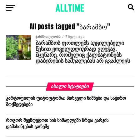
All posts tagged "ბარამბო"
ᲯᲐᲜᲛᲠᲗᲔᲚᲝᲑᲐ
7 წელი ago
ბარამბოს ფოთლებს აუცილებელი
წესით ყოველდღიურად ვღეჭავ.
მცენარე, რომელიც ქალბატონებს
დაბერების საშუალებას არ გვაძლევს
ᲐᲮᲐᲚᲘ ᲡᲢᲐᲢᲘᲔᲑᲘ
კარტოფილის ფიტოფტორა: პირველი ნიშნები და საჭირო
მოქმედებები
როგორ შევზღუდოთ ხის სიმაღლეში ზრდა ვარჯის
დამახინჯების გარეშე