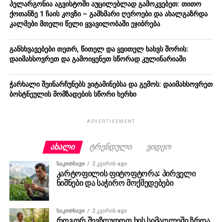
პელარგონია აგვისტოში აუცილებლად გამოკვებეთ: თითო
ქოთანზე 1 ჩაის კოვზი – გამხმარი ღეროები და ახალგაზრდა
კალმები მთელი წელი ყვავილობაში ეჯიბრება
განსხვავებები თეთრ, წითელ და ყვითელ ხახვს შორის:
დაიმახსოვრეთ და გამოიყენეთ სწორად კულინარიაში
ჭარხალი შეინარჩუნებს ვიტამინებსა და გემოს: დაიმახსოვრეთ
ბოსტნეულის მომზადების სწორი ხერხი
ADVERTISEMENT
ᲐᲮᲐᲚᲘ
ᲢᲠᲔᲜᲓᲣᲚᲘ
ᲕᲘᲓᲔᲝ
ᲡᲐᲙᲘᲗᲮᲐᲕᲘ
2 კვირის ago
კარტოფილის ფიტოფტორა: პირველი
ნიშნები და საჭირო მოქმედებები
ᲡᲐᲙᲘᲗᲮᲐᲕᲘ
2 კვირის ago
როგორ შევზღუდოთ ხის სიმაღლეში ზრდა