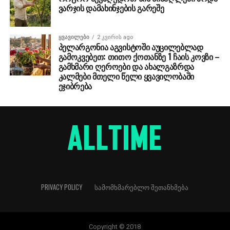
ვარჯის დამახინჯების გარეშე
ᲧᲕᲐᲕᲘᲚᲔᲑᲘ
2 კვირის ago
პელარგონია აგვისტოში აუცილებლად
გამოკვებეთ: თითო ქოთანზე 1 ჩაის კოვზი –
გამხმარი ღეროები და ახალგაზრდა
კალმები მთელი წელი ყვავილობაში
ეჯიბრება
PRIVACY POLICY
ᲡᲐᲛᲝᲛᲮᲛᲐᲠᲔᲑᲚᲝ ᲨᲔᲗᲐᲜᲮᲛᲔᲑᲐ
Copyright © 2018